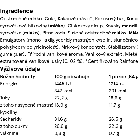
Ingredience
Odstředěné
mléko
, Cukr, Kakaové máslo*, Kokosový tuk, Konc
syrovátkové bílkoviny (
mléko
), Glukózový sirup, Kousky
mandlí
syrovátka (
mléko
), Pitná voda, Sušené odstředěné
mléko
,
Mlé
Emulgátory (mono- a diglyceridy mastných kyselin, slunečnicov
polyglycerylpolyricinoleát), Mrkvový koncentrát, Stabilizátory 
guma guar), Přírodní vanilkové aroma, Vanilkový extrakt, Mleté
extrahované vanilkové lusky (0, 02 %), *Certifikováno Rainfore
Výživové údaje
Běžné hodnoty
100 g obsahuje
1 porce (84 
Energie
1445 kJ
1214 kJ
-
347 kcal
291 kcal
Tuky
22,2 g
18,6 g
z toho nasycené mastné
13,9 g
11,7 g
kyseliny
Sacharidy
31,6 g
26,5 g
z toho cukry
26,6 g
22,3 g
Vláknina
0,8 g
0,7 g