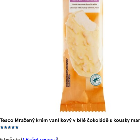
Tesco Mražený krém vanilkový v bílé čokoládě s kousky ma
5 hvězda
(
1 Počet recenzí
)