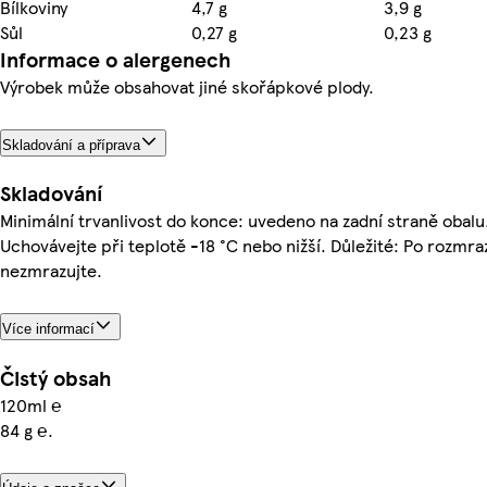
Bílkoviny
4,7 g
3,9 g
Sůl
0,27 g
0,23 g
Informace o alergenech
Výrobek může obsahovat jiné skořápkové plody.
Skladování a příprava
Skladování
Minimální trvanlivost do konce: uvedeno na zadní straně obalu
Uchovávejte při teplotě -18 °C nebo nižší. Důležité: Po rozmra
nezmrazujte.
Více informací
Čistý obsah
120ml ℮
84 g ℮.