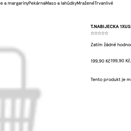
e a margaríny
Pekárna
Maso a lahůdky
Mražené
Trvanlivé
T.NABIJECKA 1XUS
Zatím žádné hodno
199,90 K
199,90 Kč
Tento produkt je 