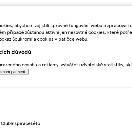
kies, abychom zajistili správné fungování webu a zpracovali 
ém případě zůstanou aktivní jen nezbytné cookies, které pot
odkaz Soukromí a cookies v patičce webu.
ících důvodů
azeného obsahu a reklamy, vytvářet uživatelské statistiky, uk
znam partnerů.
 Club
Inspirace
Léto