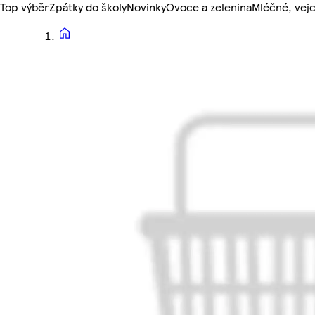
Top výběr
Zpátky do školy
Novinky
Ovoce a zelenina
Mléčné, vejc