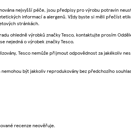
nována nejvyšší péče, jsou předpisy pro výrobu potravin neust
etetických informací a alergenů. Vždy byste si měli přečíst eti
etových stránkách.
 radu ohledně výrobků značky Tesco, kontaktujte prosím Odděl
se nejedná o výrobek značky Tesco.
ualizovány, Tesco nemůže přijmout odpovědnost za jakékoliv ne
a nemohou být jakkoliv reprodukovány bez předchozího souhla
ikované recenze neověřuje.