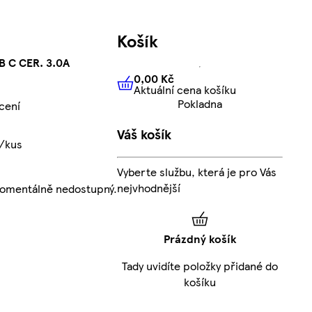
Košík
B C CER. 3.0A
0,00 Kč
Aktuální cena košíku
0,00 Kč
Aktuální cena košíku
Pokladna
cení
Váš košík
č/kus
Vyberte službu, která je pro Vás
nejvhodnější
momentálně nedostupný.
Prázdný košík
Tady uvidíte položky přidané do
košíku