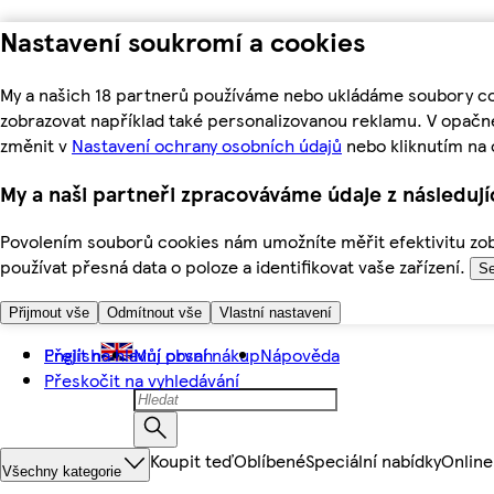
Nastavení soukromí a cookies
My a našich 18 partnerů používáme nebo ukládáme soubory coo
zobrazovat například také personalizovanou reklamu. V opačn
změnit v
Nastavení ochrany osobních údajů
nebo kliknutím na 
My a naši partneři zpracováváme údaje z následuj
Povolením souborů cookies nám umožníte měřit efektivitu zobr
používat přesná data o poloze a identifikovat vaše zařízení.
Se
Přijmout vše
Odmítnout vše
Vlastní nastavení
Přejít na hlavní obsah
English
Můj první nákup
Nápověda
Přeskočit na vyhledávání
Koupit teď
Oblíbené
Speciální nabídky
Online
Všechny kategorie