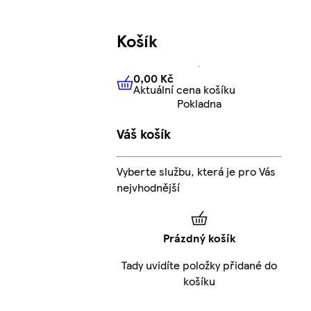
Košík
0,00 Kč
Aktuální cena košíku
0,00 Kč
Aktuální cena košíku
Pokladna
Váš košík
Vyberte službu, která je pro Vás
nejvhodnější
Prázdný košík
Tady uvidíte položky přidané do
košíku