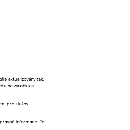
ále aktualizovány tak,
ketu na výrobku a
ení pro služby
správné informace. To