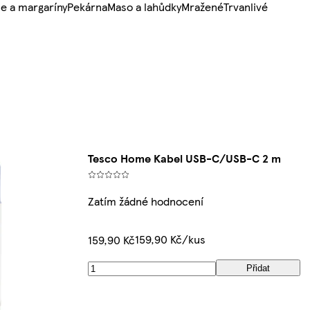
e a margaríny
Pekárna
Maso a lahůdky
Mražené
Trvanlivé
Tesco Home Kabel USB-C/USB-C 2 m
Zatím žádné hodnocení
159,90 Kč/kus
159,90 Kč
Přidat