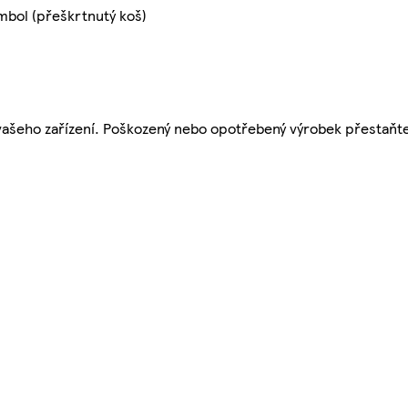
mbol (přeškrtnutý koš)
 vašeho zařízení. Poškozený nebo opotřebený výrobek přestaňte