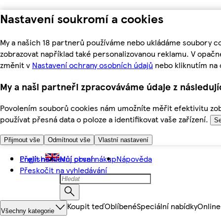
Nastavení soukromí a cookies
My a našich 18 partnerů používáme nebo ukládáme soubory coo
zobrazovat například také personalizovanou reklamu. V opačn
změnit v
Nastavení ochrany osobních údajů
nebo kliknutím na 
My a naši partneři zpracováváme údaje z následuj
Povolením souborů cookies nám umožníte měřit efektivitu zobr
používat přesná data o poloze a identifikovat vaše zařízení.
Se
Přijmout vše
Odmítnout vše
Vlastní nastavení
Přejít na hlavní obsah
English
Můj první nákup
Nápověda
Přeskočit na vyhledávání
Koupit teď
Oblíbené
Speciální nabídky
Online
Všechny kategorie