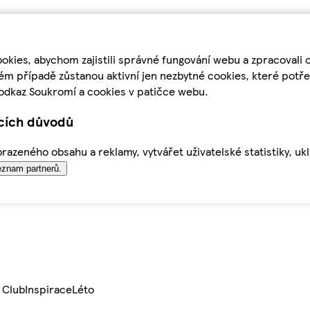
kies, abychom zajistili správné fungování webu a zpracovali 
ém případě zůstanou aktivní jen nezbytné cookies, které pot
odkaz Soukromí a cookies v patičce webu.
ících důvodů
azeného obsahu a reklamy, vytvářet uživatelské statistiky, uk
znam partnerů.
 Club
Inspirace
Léto