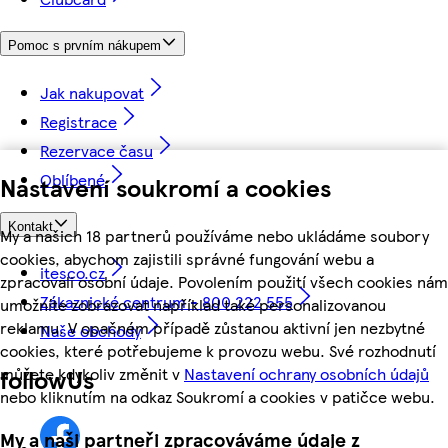
Pomoc s prvním nákupem
Jak nakupovat
Registrace
Rezervace času
Oblíbené
Nastavení soukromí a cookies
Kontakt
My a našich 18 partnerů používáme nebo ukládáme soubory
cookies, abychom zajistili správné fungování webu a
itesco.cz
zpracovali osobní údaje. Povolením použití všech cookies nám
Zákaznické centrum - 800 222 555
umožníte zobrazovat například také personalizovanou
reklamu. V opačném případě zůstanou aktivní jen nezbytné
Naše obchody
cookies, které potřebujeme k provozu webu. Své rozhodnutí
můžete kdykoliv změnit v
Nastavení ochrany osobních údajů
followUs
nebo kliknutím na odkaz Soukromí a cookies v patičce webu.
My a naši partneři zpracováváme údaje z