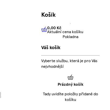
Košík
0,00 Kč
Aktuální cena košíku
0,00 Kč
Aktuální cena košíku
Pokladna
Váš košík
Vyberte službu, která je pro Vás
nejvhodnější
Prázdný košík
Tady uvidíte položky přidané do
košíku