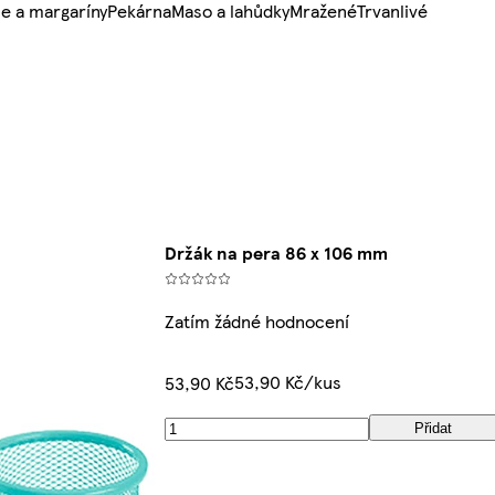
e a margaríny
Pekárna
Maso a lahůdky
Mražené
Trvanlivé
Držák na pera 86 x 106 mm
Zatím žádné hodnocení
53,90 Kč/kus
53,90 Kč
Přidat