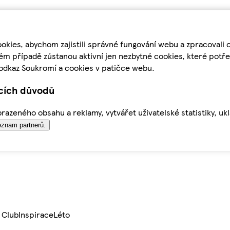
kies, abychom zajistili správné fungování webu a zpracovali 
ém případě zůstanou aktivní jen nezbytné cookies, které pot
odkaz Soukromí a cookies v patičce webu.
ících důvodů
azeného obsahu a reklamy, vytvářet uživatelské statistiky, uk
znam partnerů.
 Club
Inspirace
Léto