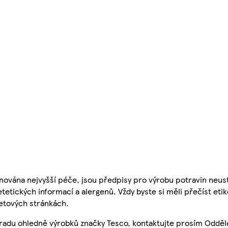
nována nejvyšší péče, jsou předpisy pro výrobu potravin neust
etetických informací a alergenů. Vždy byste si měli přečíst eti
etových stránkách.
 radu ohledně výrobků značky Tesco, kontaktujte prosím Odděl