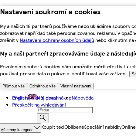
Nastavení soukromí a cookies
My a našich 18 partnerů používáme nebo ukládáme soubory coo
zobrazovat například také personalizovanou reklamu. V opačn
změnit v
Nastavení ochrany osobních údajů
nebo kliknutím na 
My a naši partneři zpracováváme údaje z následuj
Povolením souborů cookies nám umožníte měřit efektivitu zobr
používat přesná data o poloze a identifikovat vaše zařízení.
Se
Přijmout vše
Odmítnout vše
Vlastní nastavení
Přejít na hlavní obsah
English
Můj první nákup
Nápověda
Přeskočit na vyhledávání
Koupit teď
Oblíbené
Speciální nabídky
Online
Všechny kategorie