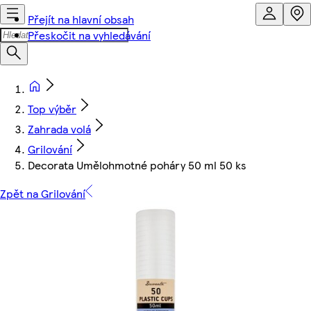
Přejít na hlavní obsah
Přeskočit na vyhledávání
Top výběr
Zahrada volá
Grilování
Decorata Umělohmotné poháry 50 ml 50 ks
Zpět na Grilování