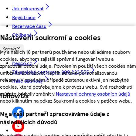
Jak nakupovat
Registrace
Rezervace času
Oblíbené
Nastavení soukromí a cookies
Kontakt
My a našich 18 partnerů používáme nebo ukládáme soubory
cookies, abychom zajistili správné fungování webu a
itesco.cz
zpracovali osobní údaje. Povolením použití všech cookies nám
Zákaznické centrum - 800 222 555
umožníte zobrazovat například také personalizovanou
reklamu. V opačném případě zůstanou aktivní jen nezbytné
Naše obchody
cookies, které potřebujeme k provozu webu. Své rozhodnutí
můžete kdykoliv změnit v
Nastavení ochrany osobních údajů
followUs
nebo kliknutím na odkaz Soukromí a cookies v patičce webu.
My a naši partneři zpracováváme údaje z
následujících důvodů
Povolením souborů cookies nám umožníte měřit efektivitu