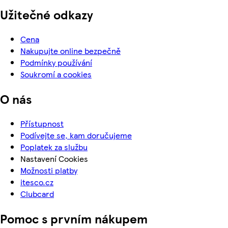
Užitečné odkazy
Cena
Nakupujte online bezpečně
Podmínky používání
Soukromí a cookies
O nás
Přístupnost
Podívejte se, kam doručujeme
Poplatek za službu
Nastavení Cookies
Možnosti platby
itesco.cz
Clubcard
Pomoc s prvním nákupem