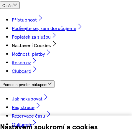
O nás
Přístupnost
Podívejte se, kam doručujeme
Poplatek za službu
Nastavení Cookies
Možnosti platby
itesco.cz
Clubcard
Pomoc s prvním nákupem
Jak nakupovat
Registrace
Rezervace času
Oblíbené
Nastavení soukromí a cookies