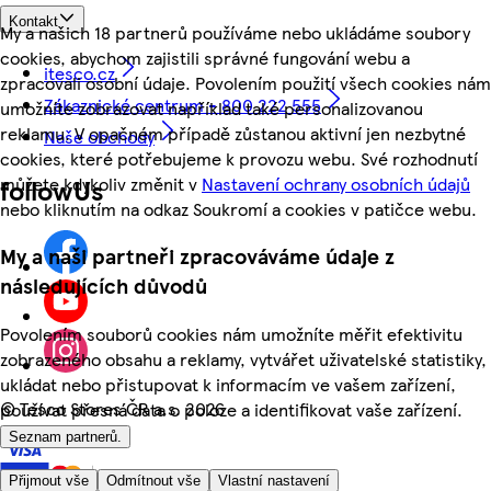
Kontakt
My a našich 18 partnerů používáme nebo ukládáme soubory
cookies, abychom zajistili správné fungování webu a
itesco.cz
zpracovali osobní údaje. Povolením použití všech cookies nám
Zákaznické centrum - 800 222 555
umožníte zobrazovat například také personalizovanou
reklamu. V opačném případě zůstanou aktivní jen nezbytné
Naše obchody
cookies, které potřebujeme k provozu webu. Své rozhodnutí
můžete kdykoliv změnit v
Nastavení ochrany osobních údajů
followUs
nebo kliknutím na odkaz Soukromí a cookies v patičce webu.
My a naši partneři zpracováváme údaje z
následujících důvodů
Povolením souborů cookies nám umožníte měřit efektivitu
zobrazeného obsahu a reklamy, vytvářet uživatelské statistiky,
ukládat nebo přistupovat k informacím ve vašem zařízení,
©
Tesco Stores ČR a.s. 2026
používat přesná data o poloze a identifikovat vaše zařízení.
Seznam partnerů.
Přijmout vše
Odmítnout vše
Vlastní nastavení