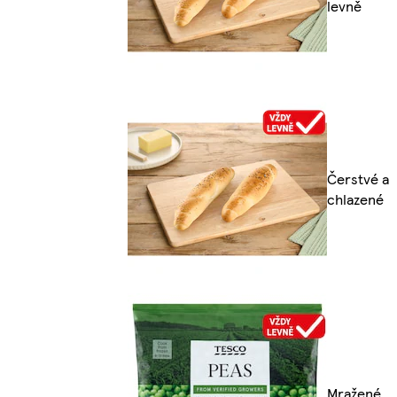
levně
Čerstvé a
chlazené
Mražené