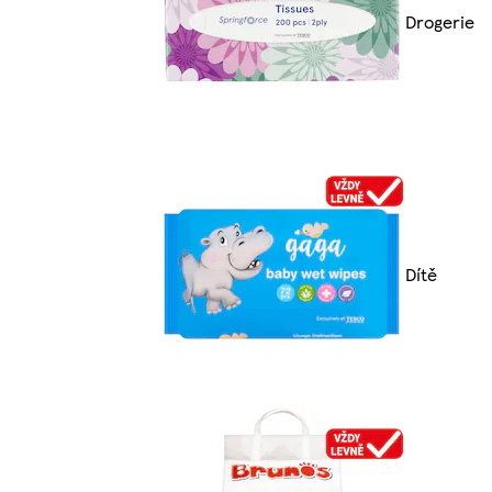
Drogerie
Dítě