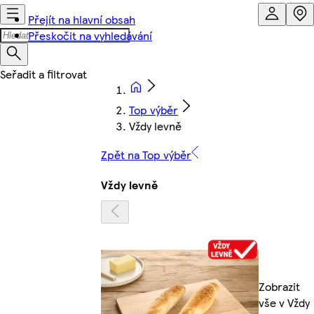
Přejít na hlavní obsah
Přeskočit na vyhledávání
Top výběr
Vždy levně
Zpět na Top výběr
Vždy levně
Zobrazit
vše v Vždy