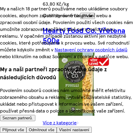
63,80 Kč/kg
My a našich 18 partnerů používáme nebo ukládáme soubory
cookies, abychom zajistili správné fungování webu a
Quantity controls
Přidat
zpracovali osobní údaje. Povolením použití všech cookies nám
Hearty Food Co. Vřetena
umožníte zobrazovat například také personalizovanou
reklamu. V opačném případě zůstanou aktivní jen nezbytné
500g
cookies, které potřebujeme k provozu webu. Své rozhodnutí
můžete kdykoliv změnit v
Nastavení ochrany osobních údajů
nebo kliknutím na odkaz Soukromí a cookies v patičce webu.
My a naši partneři zpracováváme údaje z
následujících důvodů
Povolením souborů cookies nám umožníte měřit efektivitu
zobrazeného obsahu a reklamy, vytvářet uživatelské statistiky,
ukládat nebo přistupovat k informacím ve vašem zařízení,
používat přesná data o poloze a identifikovat vaše zařízení.
Seznam partnerů.
Více z kategorie
Přijmout vše
Odmítnout vše
Vlastní nastavení