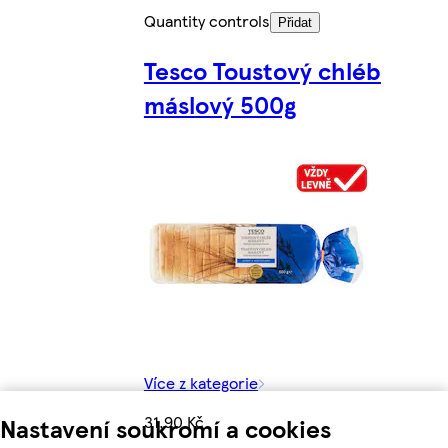
Quantity controls
Přidat
Tesco Toustový chléb
máslový 500g
Více z kategorie
31,90 Kč
Nastavení soukromí a cookies