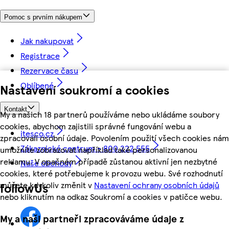
Pomoc s prvním nákupem
Jak nakupovat
Registrace
Rezervace času
Oblíbené
Nastavení soukromí a cookies
Kontakt
My a našich 18 partnerů používáme nebo ukládáme soubory
cookies, abychom zajistili správné fungování webu a
itesco.cz
zpracovali osobní údaje. Povolením použití všech cookies nám
Zákaznické centrum - 800 222 555
umožníte zobrazovat například také personalizovanou
reklamu. V opačném případě zůstanou aktivní jen nezbytné
Naše obchody
cookies, které potřebujeme k provozu webu. Své rozhodnutí
můžete kdykoliv změnit v
Nastavení ochrany osobních údajů
followUs
nebo kliknutím na odkaz Soukromí a cookies v patičce webu.
My a naši partneři zpracováváme údaje z