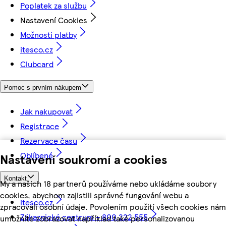
Poplatek za službu
Nastavení Cookies
Možnosti platby
itesco.cz
Clubcard
Pomoc s prvním nákupem
Jak nakupovat
Registrace
Rezervace času
Oblíbené
Nastavení soukromí a cookies
Kontakt
My a našich 18 partnerů používáme nebo ukládáme soubory
cookies, abychom zajistili správné fungování webu a
itesco.cz
zpracovali osobní údaje. Povolením použití všech cookies nám
Zákaznické centrum - 800 222 555
umožníte zobrazovat například také personalizovanou