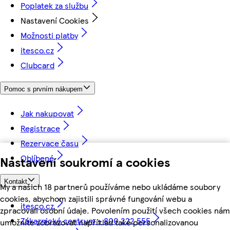
Poplatek za službu
Nastavení Cookies
Možnosti platby
itesco.cz
Clubcard
Pomoc s prvním nákupem
Jak nakupovat
Registrace
Rezervace času
Oblíbené
Nastavení soukromí a cookies
Kontakt
My a našich 18 partnerů používáme nebo ukládáme soubory
cookies, abychom zajistili správné fungování webu a
itesco.cz
zpracovali osobní údaje. Povolením použití všech cookies nám
Zákaznické centrum - 800 222 555
umožníte zobrazovat například také personalizovanou