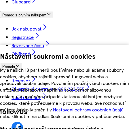
Clubcard
Pomoc s prvním nákupem
Jak nakupovat
Registrace
Rezervace času
Oblíbené
Nastavení soukromí a cookies
Kontakt
My a našich 18 partnerů používáme nebo ukládáme soubory
cookies, abychom zajistili správné fungování webu a
itesco.cz
zpracovali osobní údaje. Povolením použití všech cookies nám
Zákaznické centrum - 800 222 555
umožníte zobrazovat například také personalizovanou
reklamu. V opačném případě zůstanou aktivní jen nezbytné
Naše obchody
cookies, které potřebujeme k provozu webu. Své rozhodnutí
můžete kdykoliv změnit v
Nastavení ochrany osobních údajů
followUs
nebo kliknutím na odkaz Soukromí a cookies v patičce webu.
My a naši partneři zpracováváme údaje z