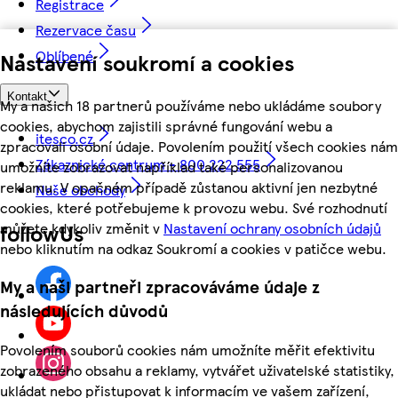
Registrace
Rezervace času
Oblíbené
Nastavení soukromí a cookies
Kontakt
My a našich 18 partnerů používáme nebo ukládáme soubory
cookies, abychom zajistili správné fungování webu a
itesco.cz
zpracovali osobní údaje. Povolením použití všech cookies nám
Zákaznické centrum - 800 222 555
umožníte zobrazovat například také personalizovanou
reklamu. V opačném případě zůstanou aktivní jen nezbytné
Naše obchody
cookies, které potřebujeme k provozu webu. Své rozhodnutí
můžete kdykoliv změnit v
Nastavení ochrany osobních údajů
followUs
nebo kliknutím na odkaz Soukromí a cookies v patičce webu.
My a naši partneři zpracováváme údaje z
následujících důvodů
Povolením souborů cookies nám umožníte měřit efektivitu
zobrazeného obsahu a reklamy, vytvářet uživatelské statistiky,
ukládat nebo přistupovat k informacím ve vašem zařízení,