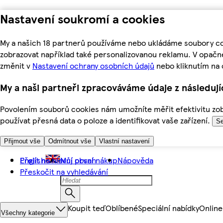
Nastavení soukromí a cookies
My a našich 18 partnerů používáme nebo ukládáme soubory coo
zobrazovat například také personalizovanou reklamu. V opačn
změnit v
Nastavení ochrany osobních údajů
nebo kliknutím na 
My a naši partneři zpracováváme údaje z následuj
Povolením souborů cookies nám umožníte měřit efektivitu zobr
používat přesná data o poloze a identifikovat vaše zařízení.
Se
Přijmout vše
Odmítnout vše
Vlastní nastavení
Přejít na hlavní obsah
English
Můj první nákup
Nápověda
Přeskočit na vyhledávání
Koupit teď
Oblíbené
Speciální nabídky
Online
Všechny kategorie