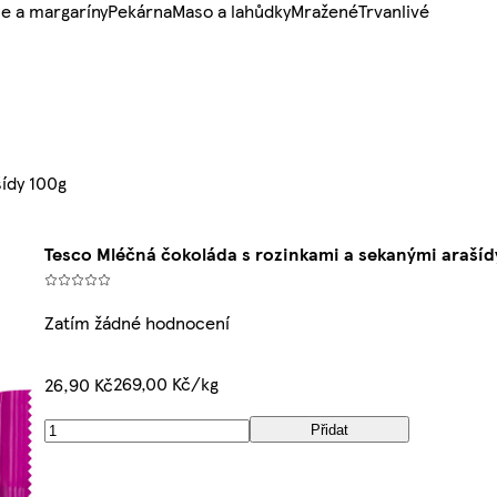
e a margaríny
Pekárna
Maso a lahůdky
Mražené
Trvanlivé
šídy 100g
Tesco Mléčná čokoláda s rozinkami a sekanými arašíd
Zatím žádné hodnocení
269,00 Kč/kg
26,90 Kč
Přidat