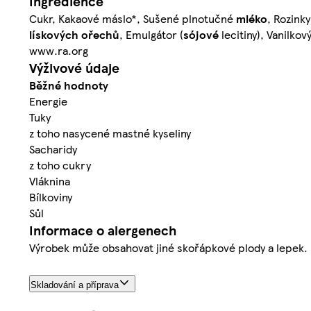
Ingredience
Cukr, Kakaové máslo*, Sušené plnotučné
mléko
, Rozinky
lískových ořechů
, Emulgátor (
sójové
lecitiny), Vanilko
www.ra.org
Výživové údaje
Běžné hodnoty
Energie
Tuky
z toho nasycené mastné kyseliny
Sacharidy
z toho cukry
Vláknina
Bílkoviny
Sůl
Informace o alergenech
Výrobek může obsahovat jiné skořápkové plody a lepek.
Skladování a příprava