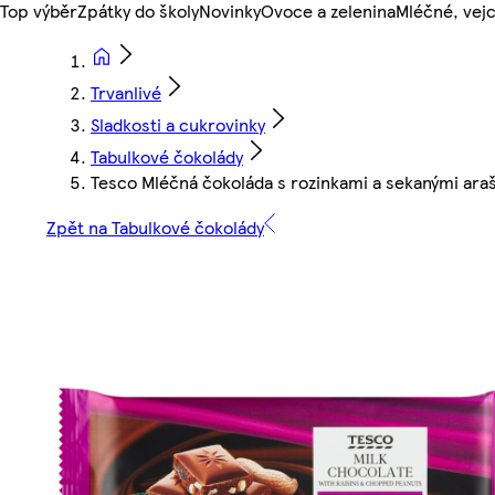
Top výběr
Zpátky do školy
Novinky
Ovoce a zelenina
Mléčné, vejc
Trvanlivé
Sladkosti a cukrovinky
Tabulkové čokolády
Tesco Mléčná čokoláda s rozinkami a sekanými ara
Zpět na Tabulkové čokolády