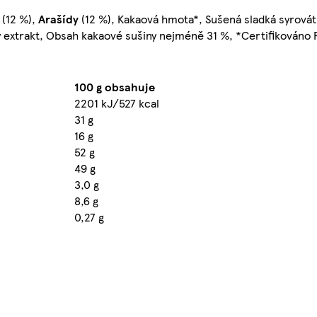
 (12 %),
Arašídy
(12 %), Kakaová hmota*, Sušená sladká syrovát
vý extrakt, Obsah kakaové sušiny nejméně 31 %, *Certifikováno R
100 g obsahuje
2201 kJ/527 kcal
31 g
16 g
52 g
49 g
3,0 g
8,6 g
0,27 g