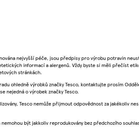
nována nejvyšší péče, jsou předpisy pro výrobu potravin neust
etetických informací a alergenů. Vždy byste si měli přečíst eti
etových stránkách.
 radu ohledně výrobků značky Tesco, kontaktujte prosím Odděl
se nejedná o výrobek značky Tesco.
ualizovány, Tesco nemůže přijmout odpovědnost za jakékoliv ne
a nemohou být jakkoliv reprodukovány bez předchozího souhla