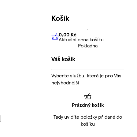
Košík
0,00 Kč
Aktuální cena košíku
0,00 Kč
Aktuální cena košíku
Pokladna
Váš košík
Vyberte službu, která je pro Vás
nejvhodnější
Prázdný košík
Tady uvidíte položky přidané do
košíku