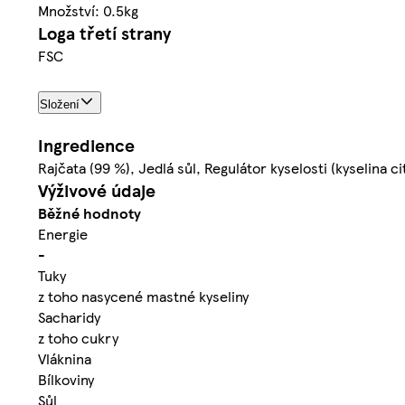
Množství: 0.5kg
Loga třetí strany
FSC
Složení
Ingredience
Rajčata (99 %), Jedlá sůl, Regulátor kyselosti (kyselina c
Výživové údaje
Běžné hodnoty
Energie
-
Tuky
z toho nasycené mastné kyseliny
Sacharidy
z toho cukry
Vláknina
Bílkoviny
Sůl