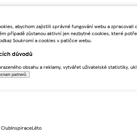
kies, abychom zajistili správné fungování webu a zpracovali 
ém případě zůstanou aktivní jen nezbytné cookies, které pot
odkaz Soukromí a cookies v patičce webu.
ících důvodů
azeného obsahu a reklamy, vytvářet uživatelské statistiky, uk
znam partnerů.
 Club
Inspirace
Léto