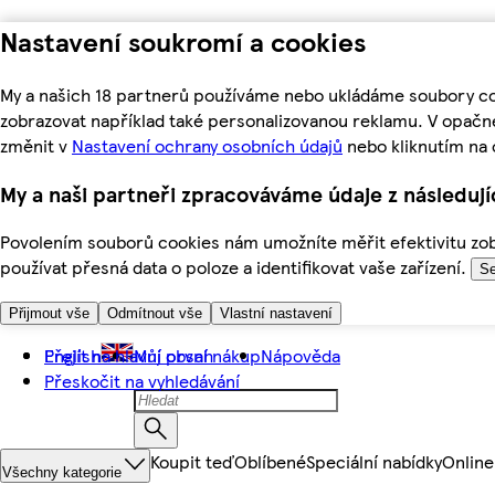
Nastavení soukromí a cookies
My a našich 18 partnerů používáme nebo ukládáme soubory coo
zobrazovat například také personalizovanou reklamu. V opačn
změnit v
Nastavení ochrany osobních údajů
nebo kliknutím na 
My a naši partneři zpracováváme údaje z následuj
Povolením souborů cookies nám umožníte měřit efektivitu zobr
používat přesná data o poloze a identifikovat vaše zařízení.
Se
Přijmout vše
Odmítnout vše
Vlastní nastavení
Přejít na hlavní obsah
English
Můj první nákup
Nápověda
Přeskočit na vyhledávání
Koupit teď
Oblíbené
Speciální nabídky
Online
Všechny kategorie