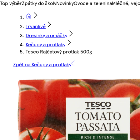
Top výběr
Zpátky do školy
Novinky
Ovoce a zelenina
Mléčné, vejc
Trvanlivé
Dresinky a omáčky
Kečupy a protlaky
Tesco Rajčatový protlak 500g
Zpět na Kečupy a protlaky