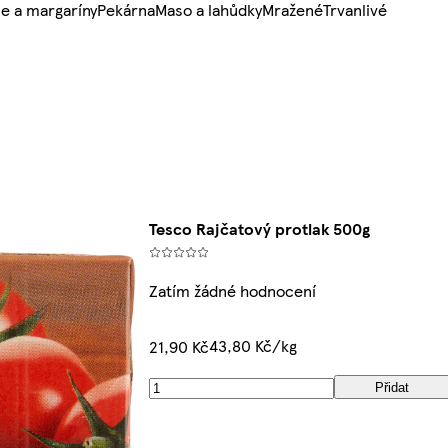
e a margaríny
Pekárna
Maso a lahůdky
Mražené
Trvanlivé
Tesco Rajčatový protlak 500g
Zatím žádné hodnocení
43,80 Kč/kg
21,90 Kč
Přidat