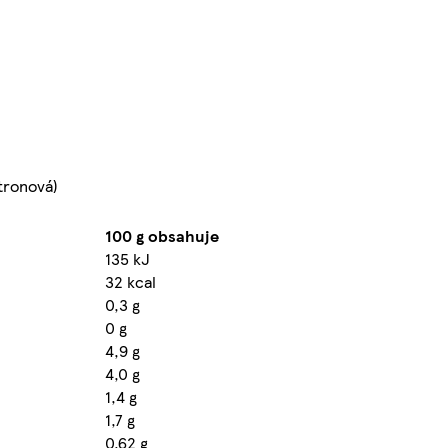
itronová)
100 g obsahuje
135 kJ
32 kcal
0,3 g
0 g
4,9 g
4,0 g
1,4 g
1,7 g
0,62 g