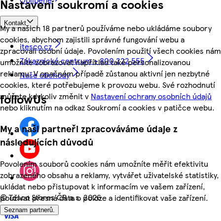
Nastavení soukromí a cookies
Kontakt
My a našich 18 partnerů používáme nebo ukládáme soubory
cookies, abychom zajistili správné fungování webu a
itesco.cz
zpracovali osobní údaje. Povolením použití všech cookies nám
Zákaznické centrum - 800 222 555
umožníte zobrazovat například také personalizovanou
reklamu. V opačném případě zůstanou aktivní jen nezbytné
Naše obchody
cookies, které potřebujeme k provozu webu. Své rozhodnutí
můžete kdykoliv změnit v
Nastavení ochrany osobních údajů
followUs
nebo kliknutím na odkaz Soukromí a cookies v patičce webu.
My a naši partneři zpracováváme údaje z
následujících důvodů
Povolením souborů cookies nám umožníte měřit efektivitu
zobrazeného obsahu a reklamy, vytvářet uživatelské statistiky,
ukládat nebo přistupovat k informacím ve vašem zařízení,
©
Tesco Stores ČR a.s. 2026
používat přesná data o poloze a identifikovat vaše zařízení.
Seznam partnerů.