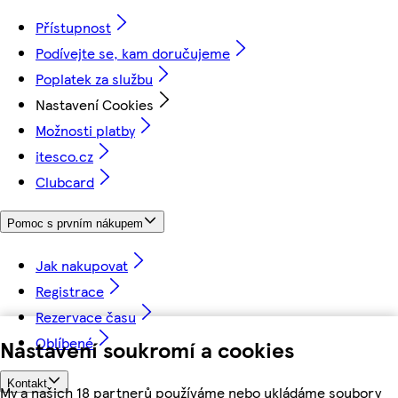
Přístupnost
Podívejte se, kam doručujeme
Poplatek za službu
Nastavení Cookies
Možnosti platby
itesco.cz
Clubcard
Pomoc s prvním nákupem
Jak nakupovat
Registrace
Rezervace času
Oblíbené
Nastavení soukromí a cookies
Kontakt
My a našich 18 partnerů používáme nebo ukládáme soubory