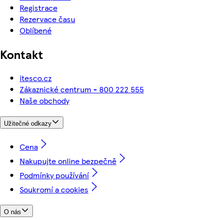
Registrace
Rezervace času
Oblíbené
Kontakt
itesco.cz
Zákaznické centrum - 800 222 555
Naše obchody
Užitečné odkazy
Cena
Nakupujte online bezpečně
Podmínky používání
Soukromí a cookies
O nás