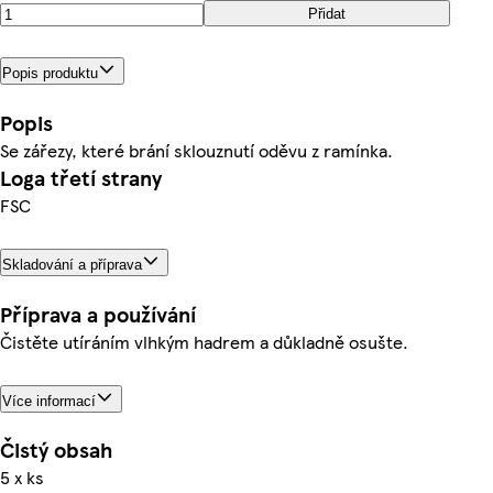
Přidat
Popis produktu
Popis
Se zářezy, které brání sklouznutí oděvu z ramínka.
Loga třetí strany
FSC
Skladování a příprava
Příprava a používání
Čistěte utíráním vlhkým hadrem a důkladně osušte.
Více informací
Čistý obsah
5 x ks