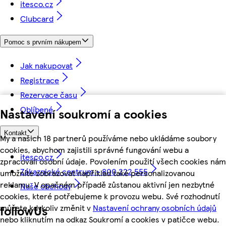
itesco.cz
Clubcard
Pomoc s prvním nákupem
Jak nakupovat
Registrace
Rezervace času
Oblíbené
Nastavení soukromí a cookies
Kontakt
My a našich 18 partnerů používáme nebo ukládáme soubory
cookies, abychom zajistili správné fungování webu a
itesco.cz
zpracovali osobní údaje. Povolením použití všech cookies nám
Zákaznické centrum - 800 222 555
umožníte zobrazovat například také personalizovanou
reklamu. V opačném případě zůstanou aktivní jen nezbytné
Naše obchody
cookies, které potřebujeme k provozu webu. Své rozhodnutí
můžete kdykoliv změnit v
Nastavení ochrany osobních údajů
followUs
nebo kliknutím na odkaz Soukromí a cookies v patičce webu.