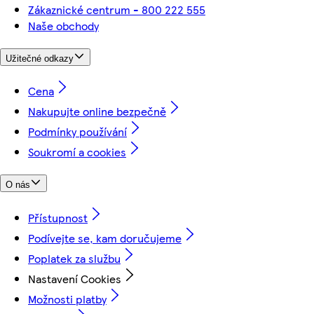
Zákaznické centrum - 800 222 555
Naše obchody
Užitečné odkazy
Cena
Nakupujte online bezpečně
Podmínky používání
Soukromí a cookies
O nás
Přístupnost
Podívejte se, kam doručujeme
Poplatek za službu
Nastavení Cookies
Možnosti platby