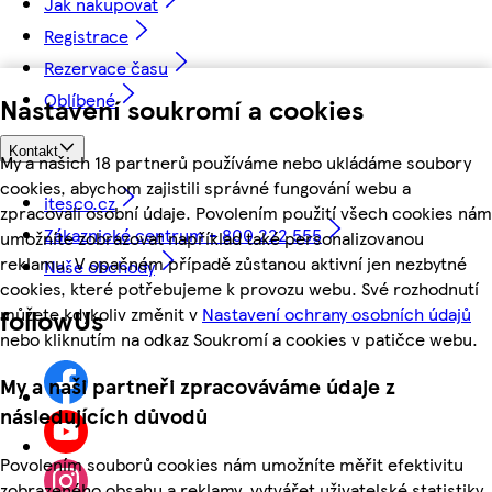
Jak nakupovat
Registrace
Rezervace času
Oblíbené
Nastavení soukromí a cookies
Kontakt
My a našich 18 partnerů používáme nebo ukládáme soubory
cookies, abychom zajistili správné fungování webu a
itesco.cz
zpracovali osobní údaje. Povolením použití všech cookies nám
Zákaznické centrum - 800 222 555
umožníte zobrazovat například také personalizovanou
reklamu. V opačném případě zůstanou aktivní jen nezbytné
Naše obchody
cookies, které potřebujeme k provozu webu. Své rozhodnutí
můžete kdykoliv změnit v
Nastavení ochrany osobních údajů
followUs
nebo kliknutím na odkaz Soukromí a cookies v patičce webu.
My a naši partneři zpracováváme údaje z
následujících důvodů
Povolením souborů cookies nám umožníte měřit efektivitu
zobrazeného obsahu a reklamy, vytvářet uživatelské statistiky,