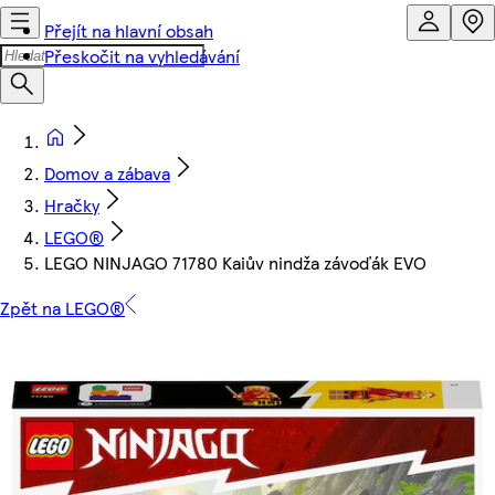
Přejít na hlavní obsah
Přeskočit na vyhledávání
Domov a zábava
Hračky
LEGO®
LEGO NINJAGO 71780 Kaiův nindža závoďák EVO
Zpět na LEGO®