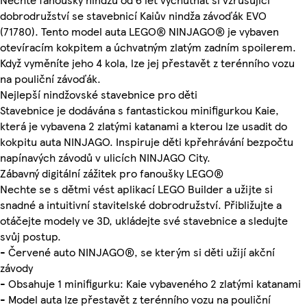
dobrodružství se stavebnicí Kaiův nindža závoďák EVO
(71780). Tento model auta LEGO® NINJAGO® je vybaven
otevíracím kokpitem a úchvatným zlatým zadním spoilerem.
Když vyměníte jeho 4 kola, lze jej přestavět z terénního vozu
na pouliční závoďák.
Nejlepší nindžovské stavebnice pro děti
Stavebnice je dodávána s fantastickou minifigurkou Kaie,
která je vybavena 2 zlatými katanami a kterou lze usadit do
kokpitu auta NINJAGO. Inspiruje děti kpřehrávání bezpočtu
napínavých závodů v ulicích NINJAGO City.
Zábavný digitální zážitek pro fanoušky LEGO®
Nechte se s dětmi vést aplikací LEGO Builder a užijte si
snadné a intuitivní stavitelské dobrodružství. Přibližujte a
otáčejte modely ve 3D, ukládejte své stavebnice a sledujte
svůj postup.
- Červené auto NINJAGO®, se kterým si děti užijí akční
závody
- Obsahuje 1 minifigurku: Kaie vybaveného 2 zlatými katanami
- Model auta lze přestavět z terénního vozu na pouliční