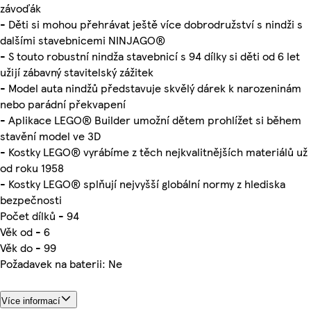
závoďák
- Děti si mohou přehrávat ještě více dobrodružství s nindži s
dalšími stavebnicemi NINJAGO®
- S touto robustní nindža stavebnicí s 94 dílky si děti od 6 let
užijí zábavný stavitelský zážitek
- Model auta nindžů představuje skvělý dárek k narozeninám
nebo parádní překvapení
- Aplikace LEGO® Builder umožní dětem prohlížet si během
stavění model ve 3D
- Kostky LEGO® vyrábíme z těch nejkvalitnějších materiálů už
od roku 1958
- Kostky LEGO® splňují nejvyšší globální normy z hlediska
bezpečnosti
Počet dílků - 94
Věk od - 6
Věk do - 99
Požadavek na baterii: Ne
Více informací