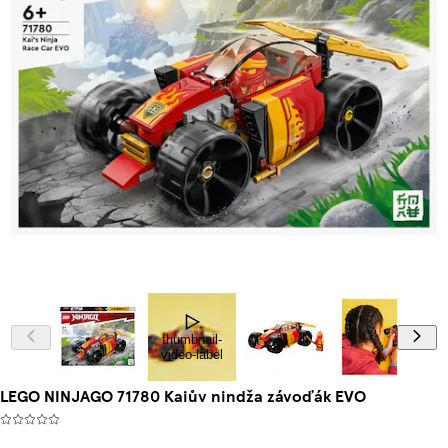
thumbnail-
video-label
LEGO NINJAGO 71780 Kaiův nindža závoďák EVO