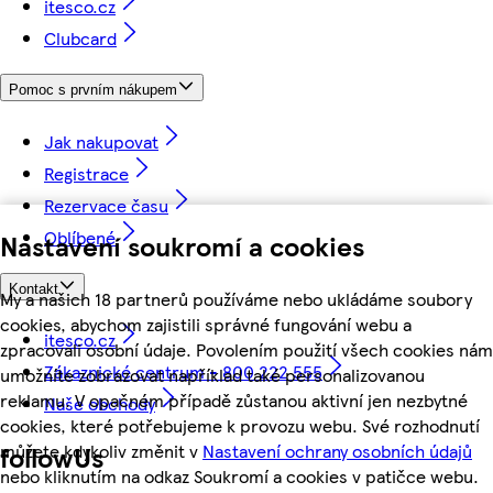
itesco.cz
Clubcard
Pomoc s prvním nákupem
Jak nakupovat
Registrace
Rezervace času
Oblíbené
Nastavení soukromí a cookies
Kontakt
My a našich 18 partnerů používáme nebo ukládáme soubory
cookies, abychom zajistili správné fungování webu a
itesco.cz
zpracovali osobní údaje. Povolením použití všech cookies nám
Zákaznické centrum - 800 222 555
umožníte zobrazovat například také personalizovanou
reklamu. V opačném případě zůstanou aktivní jen nezbytné
Naše obchody
cookies, které potřebujeme k provozu webu. Své rozhodnutí
můžete kdykoliv změnit v
Nastavení ochrany osobních údajů
followUs
nebo kliknutím na odkaz Soukromí a cookies v patičce webu.