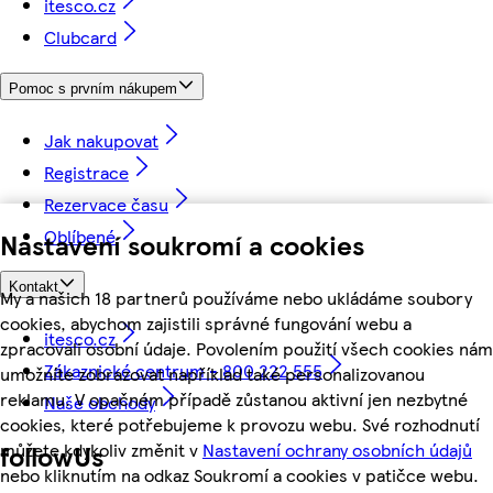
itesco.cz
Clubcard
Pomoc s prvním nákupem
Jak nakupovat
Registrace
Rezervace času
Oblíbené
Nastavení soukromí a cookies
Kontakt
My a našich 18 partnerů používáme nebo ukládáme soubory
cookies, abychom zajistili správné fungování webu a
itesco.cz
zpracovali osobní údaje. Povolením použití všech cookies nám
Zákaznické centrum - 800 222 555
umožníte zobrazovat například také personalizovanou
reklamu. V opačném případě zůstanou aktivní jen nezbytné
Naše obchody
cookies, které potřebujeme k provozu webu. Své rozhodnutí
můžete kdykoliv změnit v
Nastavení ochrany osobních údajů
followUs
nebo kliknutím na odkaz Soukromí a cookies v patičce webu.