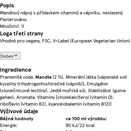
Popis
Mandlový nápoj s přídavkem vitaminů a vápníku, neslazený.
Pasterováno.
Množství: 1l
Loga třetí strany
Vhodné pro vegany, FSC, V-Label (European Vegetarian Union)
Složení
Ingredience
Pramenitá voda,
Mandle
(2 %), Minerální látka [vápenaté soli
kyseliny trihydrogenfosforečné (vápník)], Emulgátor
(slunečnicové lecitiny), Jedlá mořská sůl, Stabilizátor (guma
gellan), Aromata, Vitaminy [cholekalciferol (vitamin D),
riboflavin (vitamin B2), kyanokobalamin (vitamin B12)]
Výživové údaje
Běžné hodnoty
ve 100 ml výrobku:
Energie:
90 kJ/22 kcal