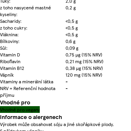
Tuky:
2,0 g
z toho nasycené mastné
0,2 g
kyseliny:
Sacharidy:
<0,5 g
z toho cukry:
<0,5 g
Vláknina:
<0,5 g
Bílkoviny:
0,6 g
Sůl:
0,09 g
Vitamin D
0,75 µg (15% NRV)
Riboflavin
0,21 mg (15% NRV)
Vitamin B12
0,38 µg (15% NRV)
Vápník
120 mg (15% NRV)
Vitaminy a minerální látka
-
NRV = Referenční hodnota
-
příjmu
Vhodné pro
Vhodné pro vegany
Informace o alergenech
Výrobek může obsahovat sóju a jiné skořápkové plody.
S přídavkem vápníku