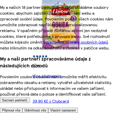
My a našich 18 partnerů používáme nebo ukládáme soubory
cookies, abychom zajistili správné fungování webu a
zpracovali osobní údaje. Povolením použití všech cookies nám
umožníte zobrazovat například také personalizovanou
reklamu. V opačném případě zůstanou aktivní jen nezbytné
cookies, které potřebujeme k provozu webu. Své rozhodnutí
můžete kdykoliv změnit v
Nastavení ochrany osobních údajů
nebo kliknutím na odkaz Soukromí a cookies v patičce webu.
My a naši partneři zpracováváme údaje z
následujících důvodů
5 (1)
Více z kategorie
Povolením souborů cookies nám umožníte měřit efektivitu
zobrazeného obsahu a reklamy, vytvářet uživatelské statistiky,
ukládat nebo přistupovat k informacím ve vašem zařízení,
používat přesná data o poloze a identifikovat vaše zařízení.
39,90 Kč s Clubcard
Seznam partnerů.
(443,33 Kč/kg)
Přijmout vše
Odmítnout vše
Vlastní nastavení