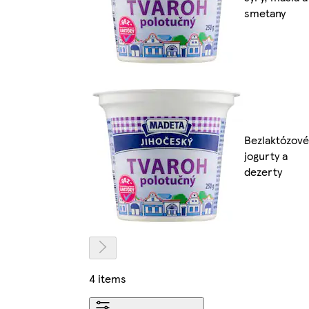
smetany
Bezlaktózové
jogurty a
dezerty
4 items