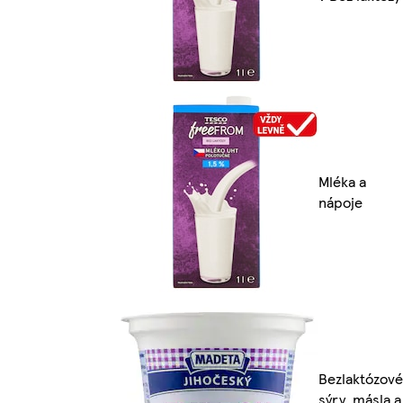
Mléka a
nápoje
Bezlaktózové
sýry, másla a