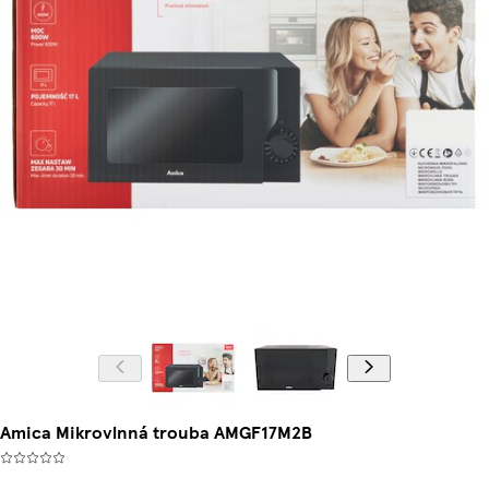
Amica Mikrovlnná trouba AMGF17M2B