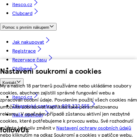
itesco.cz
Clubcard
Pomoc s prvním nákupem
Jak nakupovat
Registrace
Rezervace času
Oblíbené
Nastavení soukromí a cookies
Kontakt
My a našich 18 partnerů používáme nebo ukládáme soubory
cookies, abychom zajistili správné fungování webu a
itesco.cz
zpracovali osobní údaje. Povolením použití všech cookies nám
Zákaznické centrum - 800 222 555
umožníte zobrazovat například také personalizovanou
reklamu. V opačném případě zůstanou aktivní jen nezbytné
Naše obchody
cookies, které potřebujeme k provozu webu. Své rozhodnutí
můžete kdykoliv změnit v
Nastavení ochrany osobních údajů
followUs
nebo kliknutím na odkaz Soukromí a cookies v patičce webu.