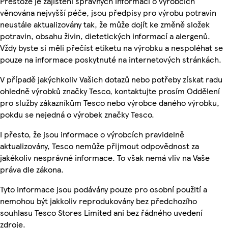
Přestože je zajištění správných informací o výrobcích
věnována nejvyšší péče, jsou předpisy pro výrobu potravin
neustále aktualizovány tak, že může dojít ke změně složek
potravin, obsahu živin, dietetických informací a alergenů.
Vždy byste si měli přečíst etiketu na výrobku a nespoléhat se
pouze na informace poskytnuté na internetových stránkách.
V případě jakýchkoliv Vašich dotazů nebo potřeby získat radu
ohledně výrobků značky Tesco, kontaktujte prosím Oddělení
pro služby zákazníkům Tesco nebo výrobce daného výrobku,
pokdu se nejedná o výrobek značky Tesco.
I přesto, že jsou informace o výrobcích pravidelně
aktualizovány, Tesco nemůže přijmout odpovědnost za
jakékoliv nesprávné informace. To však nemá vliv na Vaše
práva dle zákona.
Tyto informace jsou podávány pouze pro osobní použití a
nemohou být jakkoliv reprodukovány bez předchozího
souhlasu Tesco Stores Limited ani bez řádného uvedení
zdroje.