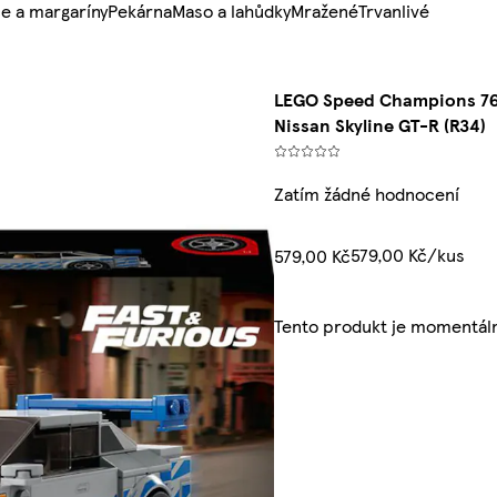
e a margaríny
Pekárna
Maso a lahůdky
Mražené
Trvanlivé
LEGO Speed Champions 769
Nissan Skyline GT-R (R34)
Zatím žádné hodnocení
579,00 Kč/kus
579,00 Kč
Tento produkt je momentál