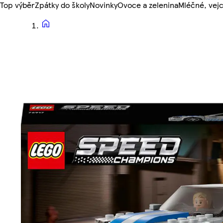
Top výběr
Zpátky do školy
Novinky
Ovoce a zelenina
Mléčné, vejc