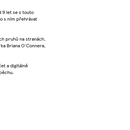
 9 let se s touto
bo s ním přehrávat
ích pruhů na stranách,
urka Briana O'Connera,
et a digitálně
spěchu.