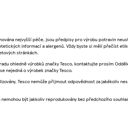
nována nejvyšší péče, jsou předpisy pro výrobu potravin neust
etetických informací a alergenů. Vždy byste si měli přečíst eti
etových stránkách.
 radu ohledně výrobků značky Tesco, kontaktujte prosím Odděl
se nejedná o výrobek značky Tesco.
ualizovány, Tesco nemůže přijmout odpovědnost za jakékoliv ne
a nemohou být jakkoliv reprodukovány bez předchozího souhla