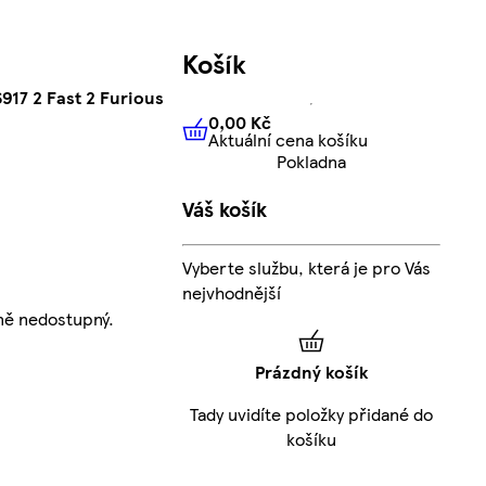
Košík
17 2 Fast 2 Furious
0,00 Kč
Aktuální cena košíku
0,00 Kč
Aktuální cena košíku
Pokladna
Váš košík
Vyberte službu, která je pro Vás
nejvhodnější
ně nedostupný.
Prázdný košík
Tady uvidíte položky přidané do
košíku