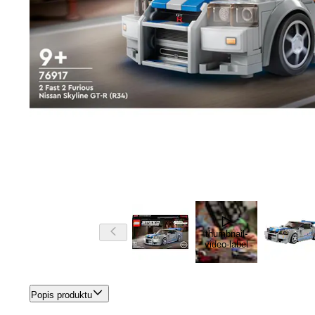
thumbnail-
video-label
Popis produktu