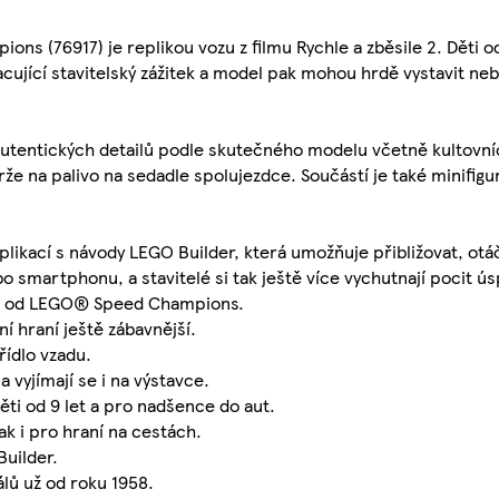
 (76917) je replikou vozu z filmu Rychle a zběsile 2. Děti od
acující stavitelský zážitek a model pak mohou hrdě vystavit ne
 autentických detailů podle skutečného modelu včetně kultovn
rže na palivo na sedadle spolujezdce. Součástí je také minifig
aplikací s návody LEGO Builder, která umožňuje přibližovat, otáč
bo smartphonu, a stavitelé si tak ještě více vychutnají pocit ú
R34) od LEGO® Speed Champions.
í hraní ještě zábavnější.
řídlo vzadu.
 vyjímají se i na výstavce.
ěti od 9 let a pro nadšence do aut.
ak i pro hraní na cestách.
uilder.
lů už od roku 1958.