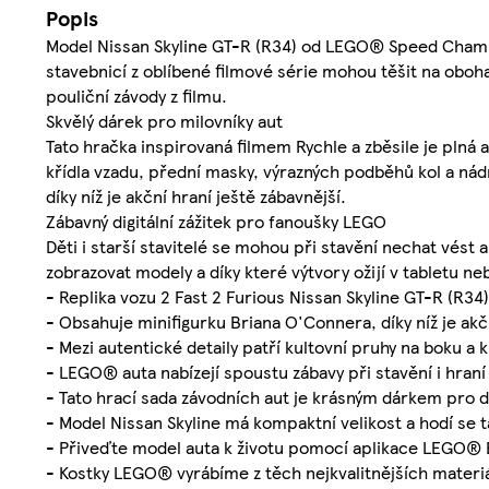
Popis
Model Nissan Skyline GT-R (R34) od LEGO® Speed Champions
stavebnicí z oblíbené filmové série mohou těšit na oboh
pouliční závody z filmu.
Skvělý dárek pro milovníky aut
Tato hračka inspirovaná filmem Rychle a zběsile je plná
křídla vzadu, přední masky, výrazných podběhů kol a nád
díky níž je akční hraní ještě zábavnější.
Zábavný digitální zážitek pro fanoušky LEGO
Děti i starší stavitelé se mohou při stavění nechat vést 
zobrazovat modely a díky které výtvory ožijí v tabletu ne
- Replika vozu 2 Fast 2 Furious Nissan Skyline GT-R (
- Obsahuje minifigurku Briana O'Connera, díky níž je akčn
- Mezi autentické detaily patří kultovní pruhy na boku a k
- LEGO® auta nabízejí spoustu zábavy při stavění i hraní a
- Tato hrací sada závodních aut je krásným dárkem pro d
- Model Nissan Skyline má kompaktní velikost a hodí se t
- Přiveďte model auta k životu pomocí aplikace LEGO® B
- Kostky LEGO® vyrábíme z těch nejkvalitnějších materiá