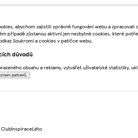
kies, abychom zajistili správné fungování webu a zpracovali 
ém případě zůstanou aktivní jen nezbytné cookies, které pot
odkaz Soukromí a cookies v patičce webu.
ících důvodů
azeného obsahu a reklamy, vytvářet uživatelské statistiky, uk
znam partnerů.
 Club
Inspirace
Léto