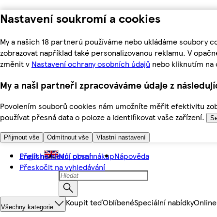
Nastavení soukromí a cookies
My a našich 18 partnerů používáme nebo ukládáme soubory coo
zobrazovat například také personalizovanou reklamu. V opačn
změnit v
Nastavení ochrany osobních údajů
nebo kliknutím na 
My a naši partneři zpracováváme údaje z následuj
Povolením souborů cookies nám umožníte měřit efektivitu zobr
používat přesná data o poloze a identifikovat vaše zařízení.
Se
Přijmout vše
Odmítnout vše
Vlastní nastavení
Přejít na hlavní obsah
English
Můj první nákup
Nápověda
Přeskočit na vyhledávání
Koupit teď
Oblíbené
Speciální nabídky
Online
Všechny kategorie