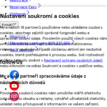
Rezervace času
Oblíbené
Nastavení soukromí a cookies
Kontakt
My a našich 18 partnerů používáme nebo ukládáme soubory
cookies, abychom zajistili správné fungování webu a
itesco.cz
zpracovali osobní údaje. Povolením použití všech cookies nám
Zákaznické centrum - 800 222 555
umožníte zobrazovat například také personalizovanou
reklamu. V opačném případě zůstanou aktivní jen nezbytné
Naše obchody
cookies, které potřebujeme k provozu webu. Své rozhodnutí
můžete kdykoliv změnit v
Nastavení ochrany osobních údajů
followUs
nebo kliknutím na odkaz Soukromí a cookies v patičce webu.
My a naši partneři zpracováváme údaje z
následujících důvodů
Povolením souborů cookies nám umožníte měřit efektivitu
zobrazeného obsahu a reklamy, vytvářet uživatelské statistiky,
ukládat nebo přistupovat k informacím ve vašem zařízení,