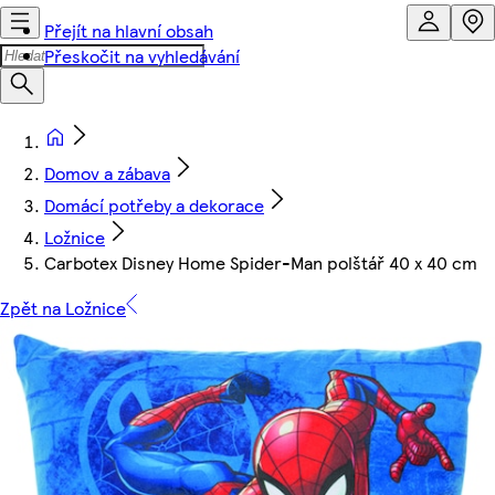
Přejít na hlavní obsah
Přeskočit na vyhledávání
Domov a zábava
Domácí potřeby a dekorace
Ložnice
Carbotex Disney Home Spider-Man polštář 40 x 40 cm
Zpět na Ložnice