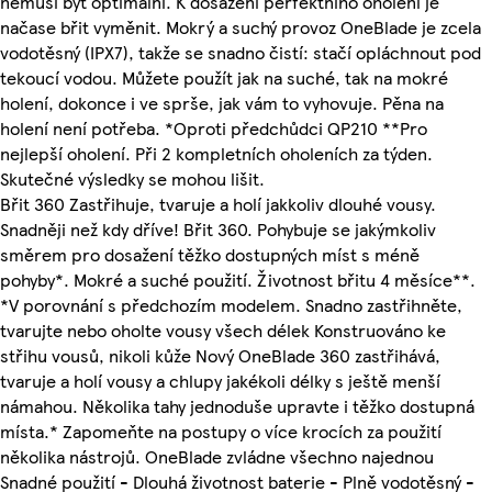
nemusí být optimální. K dosažení perfektního oholení je
načase břit vyměnit. Mokrý a suchý provoz OneBlade je zcela
vodotěsný (IPX7), takže se snadno čistí: stačí opláchnout pod
tekoucí vodou. Můžete použít jak na suché, tak na mokré
holení, dokonce i ve sprše, jak vám to vyhovuje. Pěna na
holení není potřeba. *Oproti předchůdci QP210 **Pro
nejlepší oholení. Při 2 kompletních oholeních za týden.
Skutečné výsledky se mohou lišit.
Břit 360 Zastřihuje, tvaruje a holí jakkoliv dlouhé vousy.
Snadněji než kdy dříve! Břit 360. Pohybuje se jakýmkoliv
směrem pro dosažení těžko dostupných míst s méně
pohyby*. Mokré a suché použití. Životnost břitu 4 měsíce**.
*V porovnání s předchozím modelem. Snadno zastřihněte,
tvarujte nebo oholte vousy všech délek Konstruováno ke
střihu vousů, nikoli kůže Nový OneBlade 360 zastřihává,
tvaruje a holí vousy a chlupy jakékoli délky s ještě menší
námahou. Několika tahy jednoduše upravte i těžko dostupná
místa.* Zapomeňte na postupy o více krocích za použití
několika nástrojů. OneBlade zvládne všechno najednou
Snadné použití - Dlouhá životnost baterie - Plně vodotěsný -