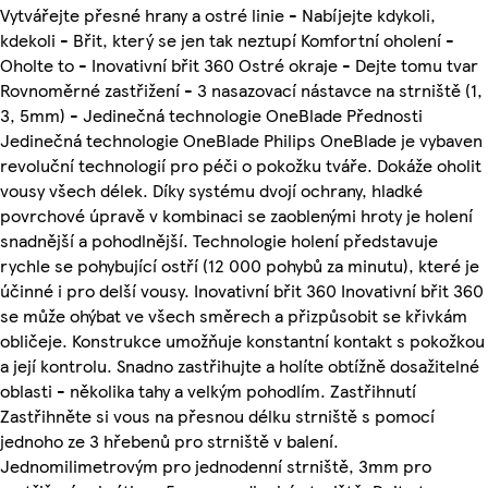
Vytvářejte přesné hrany a ostré linie - Nabíjejte kdykoli,
kdekoli - Břit, který se jen tak neztupí Komfortní oholení -
Oholte to - Inovativní břit 360 Ostré okraje - Dejte tomu tvar
Rovnoměrné zastřižení - 3 nasazovací nástavce na strniště (1,
3, 5mm) - Jedinečná technologie OneBlade Přednosti
Jedinečná technologie OneBlade Philips OneBlade je vybaven
revoluční technologií pro péči o pokožku tváře. Dokáže oholit
vousy všech délek. Díky systému dvojí ochrany, hladké
povrchové úpravě v kombinaci se zaoblenými hroty je holení
snadnější a pohodlnější. Technologie holení představuje
rychle se pohybující ostří (12 000 pohybů za minutu), které je
účinné i pro delší vousy. Inovativní břit 360 Inovativní břit 360
se může ohýbat ve všech směrech a přizpůsobit se křivkám
obličeje. Konstrukce umožňuje konstantní kontakt s pokožkou
a její kontrolu. Snadno zastřihujte a holíte obtížně dosažitelné
oblasti - několika tahy a velkým pohodlím. Zastřihnutí
Zastřihněte si vous na přesnou délku strniště s pomocí
jednoho ze 3 hřebenů pro strniště v balení.
Jednomilimetrovým pro jednodenní strniště, 3mm pro