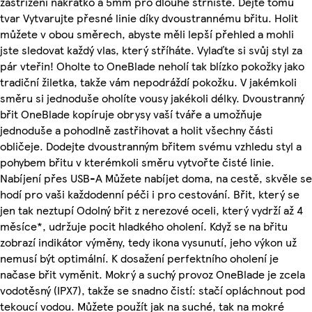
zastřižení nakrátko a 5mm pro dlouhé strniště. Dejte tomu
tvar Vytvarujte přesné linie díky dvoustrannému břitu. Holit
můžete v obou směrech, abyste měli lepší přehled a mohli
jste sledovat každý vlas, který stříháte. Vylaďte si svůj styl za
pár vteřin! Oholte to OneBlade neholí tak blízko pokožky jako
tradiční žiletka, takže vám nepodráždí pokožku. V jakémkoli
směru si jednoduše oholíte vousy jakékoli délky. Dvoustranný
břit OneBlade kopíruje obrysy vaší tváře a umožňuje
jednoduše a pohodlně zastřihovat a holit všechny části
obličeje. Dodejte dvoustranným břitem svému vzhledu styl a
pohybem břitu v kterémkoli směru vytvořte čisté linie.
Nabíjení přes USB-A Můžete nabíjet doma, na cestě, skvěle se
hodí pro vaši každodenní péči i pro cestování. Břit, který se
jen tak neztupí Odolný břit z nerezové oceli, který vydrží až 4
měsíce*, udržuje pocit hladkého oholení. Když se na břitu
zobrazí indikátor výměny, tedy ikona vysunutí, jeho výkon už
nemusí být optimální. K dosažení perfektního oholení je
načase břit vyměnit. Mokrý a suchý provoz OneBlade je zcela
vodotěsný (IPX7), takže se snadno čistí: stačí opláchnout pod
tekoucí vodou. Můžete použít jak na suché, tak na mokré