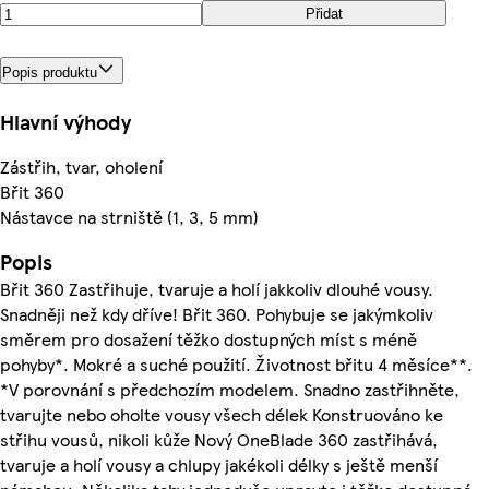
Přidat
Popis produktu
Hlavní výhody
Zástřih, tvar, oholení
Břit 360
Nástavce na strniště (1, 3, 5 mm)
Popis
Břit 360 Zastřihuje, tvaruje a holí jakkoliv dlouhé vousy.
Snadněji než kdy dříve! Břit 360. Pohybuje se jakýmkoliv
směrem pro dosažení těžko dostupných míst s méně
pohyby*. Mokré a suché použití. Životnost břitu 4 měsíce**.
*V porovnání s předchozím modelem. Snadno zastřihněte,
tvarujte nebo oholte vousy všech délek Konstruováno ke
střihu vousů, nikoli kůže Nový OneBlade 360 zastřihává,
tvaruje a holí vousy a chlupy jakékoli délky s ještě menší