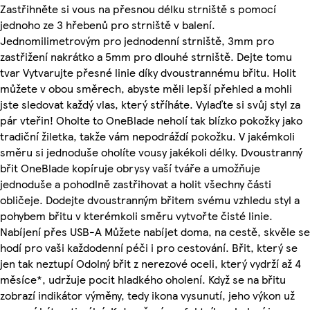
Zastřihněte si vous na přesnou délku strniště s pomocí
jednoho ze 3 hřebenů pro strniště v balení.
Jednomilimetrovým pro jednodenní strniště, 3mm pro
zastřižení nakrátko a 5mm pro dlouhé strniště. Dejte tomu
tvar Vytvarujte přesné linie díky dvoustrannému břitu. Holit
můžete v obou směrech, abyste měli lepší přehled a mohli
jste sledovat každý vlas, který stříháte. Vylaďte si svůj styl za
pár vteřin! Oholte to OneBlade neholí tak blízko pokožky jako
tradiční žiletka, takže vám nepodráždí pokožku. V jakémkoli
směru si jednoduše oholíte vousy jakékoli délky. Dvoustranný
břit OneBlade kopíruje obrysy vaší tváře a umožňuje
jednoduše a pohodlně zastřihovat a holit všechny části
obličeje. Dodejte dvoustranným břitem svému vzhledu styl a
pohybem břitu v kterémkoli směru vytvořte čisté linie.
Nabíjení přes USB-A Můžete nabíjet doma, na cestě, skvěle se
hodí pro vaši každodenní péči i pro cestování. Břit, který se
jen tak neztupí Odolný břit z nerezové oceli, který vydrží až 4
měsíce*, udržuje pocit hladkého oholení. Když se na břitu
zobrazí indikátor výměny, tedy ikona vysunutí, jeho výkon už