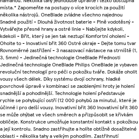
námahou. Několika tahy jednoduše upravte i těžko dostupná
místa.* Zapomeňte na postupy o více krocích za použití
několika nástrojů. OneBlade zvládne všechno najednou
Snadné použití - Dlouhá životnost baterie - Plně vodotěsný -
Vytvářejte přesné hrany a ostré linie - Nabíjejte kdykoli,
kdekoli - Břit, který se jen tak neztupí Komfortní oholení -
Oholte to - Inovativní břit 360 Ostré okraje - Dejte tomu tvar
Rovnoměrné zastřižení - 3 nasazovací nástavce na strniště (1,
3, 5mm) - Jedinečná technologie OneBlade Přednosti
Jedinečná technologie OneBlade Philips OneBlade je vybaven
revoluční technologií pro péči o pokožku tváře. Dokáže oholit
vousy všech délek. Díky systému dvojí ochrany, hladké
povrchové úpravě v kombinaci se zaoblenými hroty je holení
snadnější a pohodlnější. Technologie holení představuje
rychle se pohybující ostří (12 000 pohybů za minutu), které je
účinné i pro delší vousy. Inovativní břit 360 Inovativní břit 360
se může ohýbat ve všech směrech a přizpůsobit se křivkám
obličeje. Konstrukce umožňuje konstantní kontakt s pokožkou
a její kontrolu. Snadno zastřihujte a holíte obtížně dosažitelné
oblasti - několika tahy a velkým pohodlím. Zastřihnutí