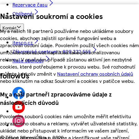
Rezervace času
Oblíbené
Nastavení soukromí a cookies
Kontakt
My a našich 18 partnerů používáme nebo ukládáme soubory
cookies, abychom zajistili správné fungování webu a
itesco.cz
zpracovali osobní údaje. Povolením použití všech cookies nám
Zákaznické centrum - 800 222 555
umožníte zobrazovat například také personalizovanou
reklamu. V opačném případě zůstanou aktivní jen nezbytné
Naše obchody
cookies, které potřebujeme k provozu webu. Své rozhodnutí
můžete kdykoliv změnit v
Nastavení ochrany osobních údajů
followUs
nebo kliknutím na odkaz Soukromí a cookies v patičce webu.
My a naši partneři zpracováváme údaje z
následujících důvodů
Povolením souborů cookies nám umožníte měřit efektivitu
zobrazeného obsahu a reklamy, vytvářet uživatelské statistiky,
ukládat nebo přistupovat k informacím ve vašem zařízení,
©
Tesco Stores ČR a.s. 2026
používat přesná data o poloze a identifikovat vaše zařízení.