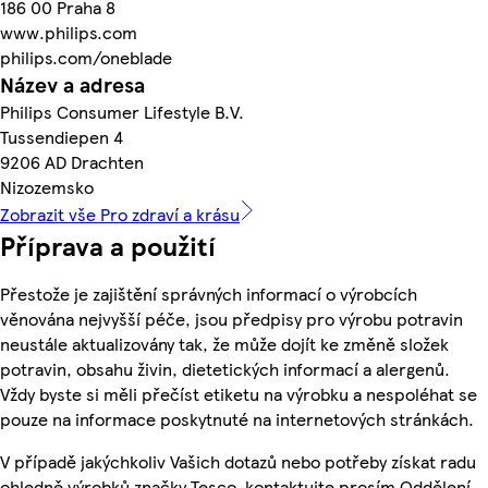
186 00 Praha 8
www.philips.com
philips.com/oneblade
Název a adresa
Philips Consumer Lifestyle B.V.
Tussendiepen 4
9206 AD Drachten
Nizozemsko
Zobrazit vše Pro zdraví a krásu
Příprava a použití
Přestože je zajištění správných informací o výrobcích
věnována nejvyšší péče, jsou předpisy pro výrobu potravin
neustále aktualizovány tak, že může dojít ke změně složek
potravin, obsahu živin, dietetických informací a alergenů.
Vždy byste si měli přečíst etiketu na výrobku a nespoléhat se
pouze na informace poskytnuté na internetových stránkách.
V případě jakýchkoliv Vašich dotazů nebo potřeby získat radu
ohledně výrobků značky Tesco, kontaktujte prosím Oddělení