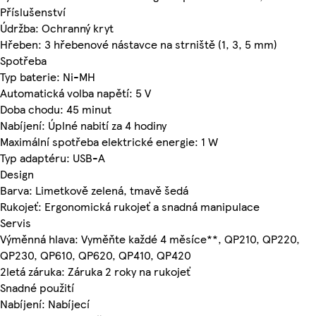
Příslušenství
Údržba: Ochranný kryt
Hřeben: 3 hřebenové nástavce na strniště (1, 3, 5 mm)
Spotřeba
Typ baterie: Ni-MH
Automatická volba napětí: 5 V
Doba chodu: 45 minut
Nabíjení: Úplné nabití za 4 hodiny
Maximální spotřeba elektrické energie: 1 W
Typ adaptéru: USB-A
Design
Barva: Limetkově zelená, tmavě šedá
Rukojeť: Ergonomická rukojeť a snadná manipulace
Servis
Výměnná hlava: Vyměňte každé 4 měsíce**, QP210, QP220,
QP230, QP610, QP620, QP410, QP420
2letá záruka: Záruka 2 roky na rukojeť
Snadné použití
Nabíjení: Nabíjecí