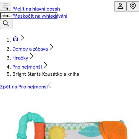
Přejít na hlavní obsah
Přeskočit na vyhledávání
Domov a zábava
Hračky
Pro nejmenší
Bright Starts Kousátko a kniha
Zpět na Pro nejmenší