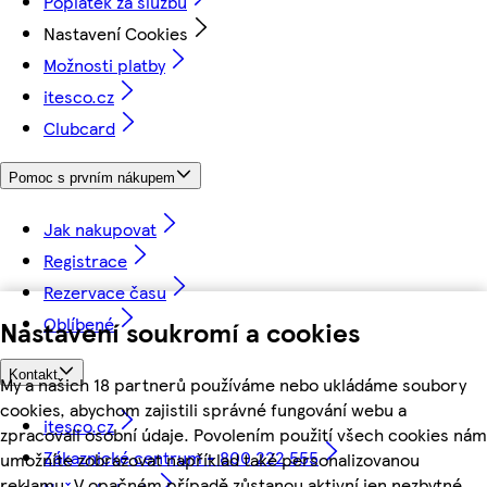
Poplatek za službu
Nastavení Cookies
Možnosti platby
itesco.cz
Clubcard
Pomoc s prvním nákupem
Jak nakupovat
Registrace
Rezervace času
Oblíbené
Nastavení soukromí a cookies
Kontakt
My a našich 18 partnerů používáme nebo ukládáme soubory
cookies, abychom zajistili správné fungování webu a
itesco.cz
zpracovali osobní údaje. Povolením použití všech cookies nám
Zákaznické centrum - 800 222 555
umožníte zobrazovat například také personalizovanou
reklamu. V opačném případě zůstanou aktivní jen nezbytné