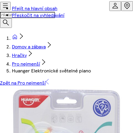
Přejít na hlavní obsah
Přeskočit na vyhledávání
Domov a zábava
Hračky
Pro nejmenší
Huanger Elektronické světelné piano
Zpět na Pro nejmenší