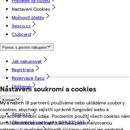
Poplatek za službu
Nastavení Cookies
Možnosti platby
itesco.cz
Clubcard
Pomoc s prvním nákupem
Jak nakupovat
Registrace
Rezervace času
Oblíbené
Nastavení soukromí a cookies
Kontakt
My a našich 18 partnerů používáme nebo ukládáme soubory
cookies, abychom zajistili správné fungování webu a
itesco.cz
zpracovali osobní údaje. Povolením použití všech cookies nám
Zákaznické centrum - 800 222 555
umožníte zobrazovat například také personalizovanou
reklamu. V opačném případě zůstanou aktivní jen nezbytné