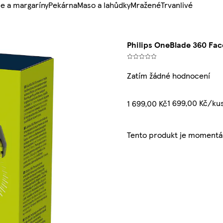
e a margaríny
Pekárna
Maso a lahůdky
Mražené
Trvanlivé
Philips OneBlade 360 Fa
Zatím žádné hodnocení
1 699,00 Kč/ku
1 699,00 Kč
Tento produkt je momentá