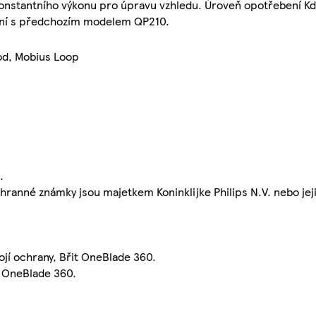
konstantního výkonu pro úpravu vzhledu. Úroveň opotřebení Kd
nání s předchozím modelem QP210.
od, Mobius Loop
.
anné známky jsou majetkem Koninklijke Philips N.V. nebo jej
ojí ochrany, Břit OneBlade 360.
t OneBlade 360.