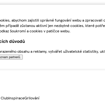
kies, abychom zajistili správné fungování webu a zpracovali 
ém případě zůstanou aktivní jen nezbytné cookies, které pot
odkaz Soukromí a cookies v patičce webu.
ících důvodů
azeného obsahu a reklamy, vytvářet uživatelské statistiky, uk
znam partnerů.
 Club
Inspirace
Grilování