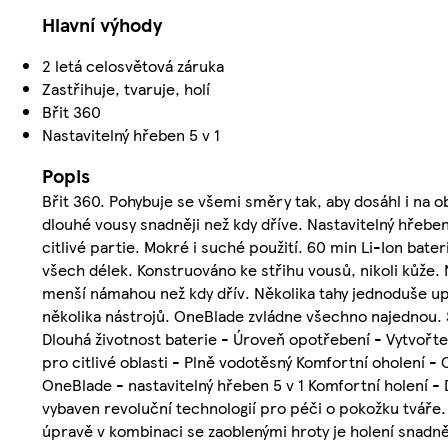
Hlavní výhody
2 letá celosvětová záruka
Zastřihuje, tvaruje, holí
Břit 360
Nastavitelný hřeben 5 v 1
Popis
Břit 360. Pohybuje se všemi směry tak, aby dosáhl i na o
dlouhé vousy snadněji než kdy dříve. Nastavitelný hřeb
citlivé partie. Mokré i suché použití. 60 min Li-Ion bate
všech délek. Konstruováno ke střihu vousů, nikoli kůže. N
menší námahou než kdy dřív. Několika tahy jednoduše up
několika nástrojů. OneBlade zvládne všechno najednou. S
Dlouhá životnost baterie - Úroveň opotřebení - Vytvořte
pro citlivé oblasti - Plně vodotěsný Komfortní oholení -
OneBlade - nastavitelný hřeben 5 v 1 Komfortní holení -
vybaven revoluční technologií pro péči o pokožku tváře.
úpravě v kombinaci se zaoblenými hroty je holení snadněj