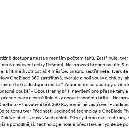
btížně dostupná místa s menším počtem tahů. Zastřihuje, tvaruj
en má 5 nastavení délky (1-5mm). Nasazovací hřeben na tělo & 
rie. Břit má životnost až 4 měsíce. Snadno zastřihněte, tvarujt
ový OneBlade 360 zastřihává, tvaruje a holí vousy a chlupy jaké
ravte i těžko dostupná místa.* Zapomeňte na postupy o více k
nadné použití - Oboustranný břit: navržený pro přesné tahy a
 přesné tvary a ostré linie díky oboustrannému břitu - Nasazo
 Oholte to - Inovativní břit 360 Rovnoměrné zastřižení - Jedin
 Dejte tomu tvar Přednosti Jedinečná technologie OneBlade Ph
 Dokáže oholit vousy všech délek. Díky systému dvojí ochrany,
ší a pohodlnější. Technologie holení představuje rychle se poh