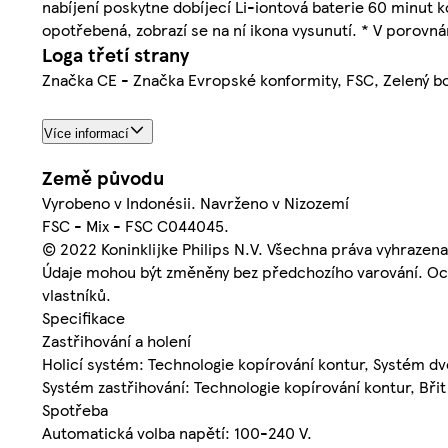
nabíjení poskytne dobíjecí Li-iontová baterie 60 minut 
opotřebená, zobrazí se na ní ikona vysunutí. * V porov
Loga třetí strany
Značka CE - Značka Evropské konformity, FSC, Zelený b
Více informací
Země původu
Vyrobeno v Indonésii. Navrženo v Nizozemí
FSC - Mix - FSC C044045.
© 2022 Koninklijke Philips N.V. Všechna práva vyhrazena
Údaje mohou být změněny bez předchozího varování. Ochr
vlastníků.
Specifikace
Zastřihování a holení
Holicí systém: Technologie kopírování kontur, Systém dv
Systém zastřihování: Technologie kopírování kontur, Bři
Spotřeba
Automatická volba napětí: 100-240 V.