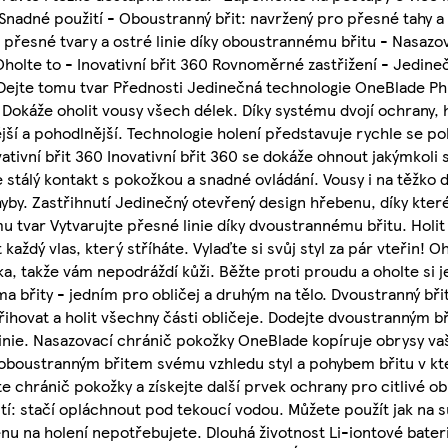
nadné použití - Oboustranný břit: navržený pro přesné tahy a
 přesné tvary a ostré linie díky oboustrannému břitu - Nasazo
 Oholte to - Inovativní břit 360 Rovnoměrné zastřižení - Jedin
 Dejte tomu tvar Přednosti Jedinečná technologie OneBlade Ph
 Dokáže oholit vousy všech délek. Díky systému dvojí ochrany,
ší a pohodlnější. Technologie holení představuje rychle se poh
ovativní břit 360 Inovativní břit 360 se dokáže ohnout jakýmkol
 stálý kontakt s pokožkou a snadné ovládání. Vousy i na těžko 
yby. Zastřihnutí Jedinečný otevřený design hřebenu, díky kte
mu tvar Vytvarujte přesné linie díky dvoustrannému břitu. Holi
aždý vlas, který stříháte. Vylaďte si svůj styl za pár vteřin! O
tka, takže vám nepodráždí kůži. Běžte proti proudu a oholte si
ěma břity - jedním pro obličej a druhým na tělo. Dvoustranný bř
řihovat a holit všechny části obličeje. Dodejte dvoustranným 
linie. Nasazovací chránič pokožky OneBlade kopíruje obrysy va
e oboustranným břitem svému vzhledu styl a pohybem břitu v k
e chránič pokožky a získejte další prvek ochrany pro citlivé ob
tí: stačí opláchnout pod tekoucí vodou. Můžete použít jak na s
ěnu na holení nepotřebujete. Dlouhá životnost Li-iontové bate