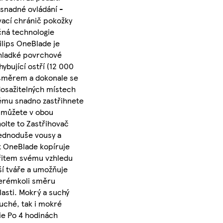
 snadné ovládání -
vací chránič pokožky
ečná technologie
ilips OneBlade je
 hladké povrchové
ybující ostří (12 000
i směrem a dokonale se
dosažitelných místech
rému snadno zastřihnete
t můžete v obou
holte to Zastřihovač
 jednoduše vousy a
it OneBlade kopíruje
břitem svému vzhledu
ší tváře a umožňuje
terémkoli směru
lasti. Mokrý a suchý
uché, tak i mokré
rie Po 4 hodinách