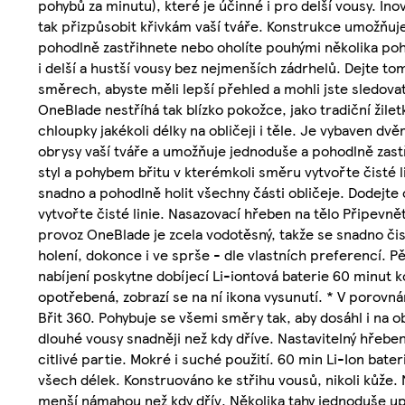
pohybů za minutu), které je účinné i pro delší vousy. In
tak přizpůsobit křivkám vaší tváře. Konstrukce umožňuje
pohodlně zastřihnete nebo oholíte pouhými několika poh
i delší a hustší vousy bez nejmenších zádrhelů. Dejte to
směrech, abyste měli lepší přehled a mohli jste sledovat k
OneBlade nestříhá tak blízko pokožce, jako tradiční žile
chloupky jakékoli délky na obličeji i těle. Je vybaven dv
obrysy vaší tváře a umožňuje jednoduše a pohodlně zast
styl a pohybem břitu v kterémkoli směru vytvořte čisté 
snadno a pohodlně holit všechny části obličeje. Dodejt
vytvořte čisté linie. Nasazovací hřeben na tělo Připevnět
provoz OneBlade je zcela vodotěsný, takže se snadno čis
holení, dokonce i ve sprše - dle vlastních preferencí. P
nabíjení poskytne dobíjecí Li-iontová baterie 60 minut 
opotřebená, zobrazí se na ní ikona vysunutí. * V porov
Břit 360. Pohybuje se všemi směry tak, aby dosáhl i na o
dlouhé vousy snadněji než kdy dříve. Nastavitelný hřeb
citlivé partie. Mokré i suché použití. 60 min Li-Ion bate
všech délek. Konstruováno ke střihu vousů, nikoli kůže. N
menší námahou než kdy dřív. Několika tahy jednoduše up