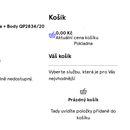
Košík
ce + Body QP2834/20
0,00 Kč
Aktuální cena košíku
0,00 Kč
Aktuální cena košíku
Pokladna
Váš košík
s
Vyberte službu, která je pro Vás
nejvhodnější
lně nedostupný.
Prázdný košík
Tady uvidíte položky přidané do
košíku