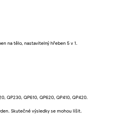
 na tělo, nastavitelný hřeben 5 v 1.
20, QP230, QP610, QP620, QP410, QP420.
ýden. Skutečné výsledky se mohou lišit.