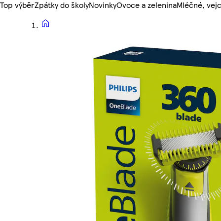
Top výběr
Zpátky do školy
Novinky
Ovoce a zelenina
Mléčné, vejc