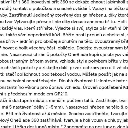
ovativní břit 360 Inovativní břit 360 se dokáže ohnout jakýmkol
 stálý kontakt s pokožkou a snadné ovládání. Vousy i na těžko 
yby. Zastřihnutí Jedinečný otevřený design hřebenu, díky kte
mu tvar Vytvarujte přesné linie díky dvoustrannému břitu. Holi
aždý vlas, který stříháte. Vylaďte si svůj styl za pár vteřin! O
tka, takže vám nepodráždí kůži. Běžte proti proudu a oholte si
ěma břity - jedním pro obličej a druhým na tělo. Dvoustranný bř
řihovat a holit všechny části obličeje. Dodejte dvoustranným 
linie. Nasazovací chránič pokožky OneBlade kopíruje obrysy va
e oboustranným břitem svému vzhledu styl a pohybem břitu v k
e chránič pokožky a získejte další prvek ochrany pro citlivé ob
tí: stačí opláchnout pod tekoucí vodou. Můžete použít jak na s
ěnu na holení nepotřebujete. Dlouhá životnost Li-iontové bate
konstantního výkonu pro úpravu vzhledu. Úroveň opotřebení Kd
nání s předchozím modelem QP210.
btížně dostupná místa s menším počtem tahů. Zastřihuje, tvaruj
en má 5 nastavení délky (1-5mm). Nasazovací hřeben na tělo & 
rie. Břit má životnost až 4 měsíce. Snadno zastřihněte, tvarujt
ový OneBlade 360 zastřihává, tvaruje a holí vousy a chlupy jaké
ravte i těžko dostupná místa.* Zapomeňte na postupy o více k