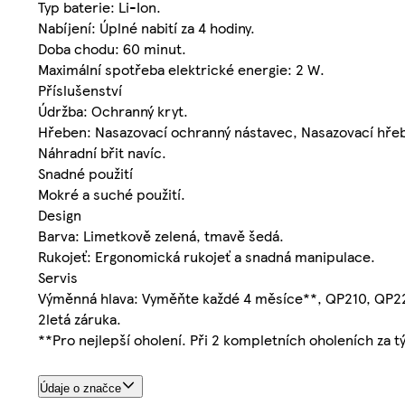
Typ baterie: Li-Ion.
Nabíjení: Úplné nabití za 4 hodiny.
Doba chodu: 60 minut.
Maximální spotřeba elektrické energie: 2 W.
Příslušenství
Údržba: Ochranný kryt.
Hřeben: Nasazovací ochranný nástavec, Nasazovací hřeben
Náhradní břit navíc.
Snadné použití
Mokré a suché použití.
Design
Barva: Limetkově zelená, tmavě šedá.
Rukojeť: Ergonomická rukojeť a snadná manipulace.
Servis
Výměnná hlava: Vyměňte každé 4 měsíce**, QP210, QP2
2letá záruka.
**Pro nejlepší oholení. Při 2 kompletních oholeních za t
Údaje o značce