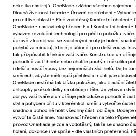
několika nástrojů. OneBlade zvládne všechno najednou. S
Dlouhá životnost baterie - Úroveň opotřebení - Vytvořte
pro citlivé oblasti - Plně vodotěsný Komfortní oholení -
OneBlade - nastavitelný hřeben 5 v 1 Komfortní holení -
vybaven revoluční technologií pro péči o pokožku tváře.
úpravě v kombinaci se zaoblenými hroty je holení snadněj
pohybů za minutu), které je účinné i pro delší vousy. In
tak přizpůsobit křivkám vaší tváře. Konstrukce umožňuje
pohodlně zastřihnete nebo oholíte pouhými několika poh
i delší a hustší vousy bez nejmenších zádrhelů. Dejte to
směrech, abyste měli lepší přehled a mohli jste sledovat k
OneBlade nestříhá tak blízko pokožce, jako tradiční žile
chloupky jakékoli délky na obličeji i těle. Je vybaven dv
obrysy vaší tváře a umožňuje jednoduše a pohodlně zast
styl a pohybem břitu v kterémkoli směru vytvořte čisté 
snadno a pohodlně holit všechny části obličeje. Dodejt
vytvořte čisté linie. Nasazovací hřeben na tělo Připevnět
provoz OneBlade je zcela vodotěsný, takže se snadno čis
holení, dokonce i ve sprše - dle vlastních preferencí. P