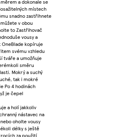
i směrem a dokonale se
dosažitelných místech
rému snadno zastřihnete
t můžete v obou
holte to Zastřihovač
 jednoduše vousy a
it OneBlade kopíruje
břitem svému vzhledu
ší tváře a umožňuje
terémkoli směru
lasti. Mokrý a suchý
uché, tak i mokré
rie Po 4 hodinách
yž je čepel
e a holí jakkoliv
ochranný nástavec na
e nebo oholte vousy
koli délky s ještě
rocích za použití