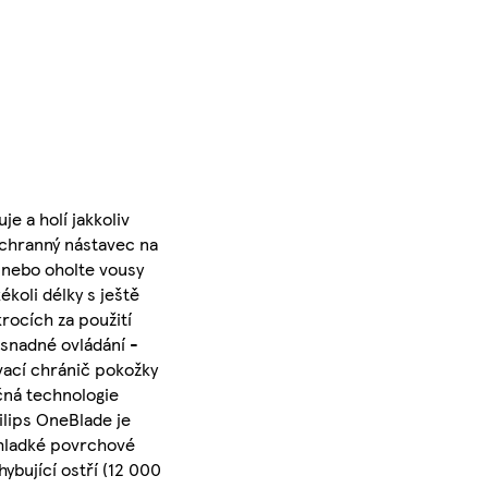
e a holí jakkoliv
ochranný nástavec na
e nebo oholte vousy
koli délky s ještě
rocích za použití
 snadné ovládání -
vací chránič pokožky
ečná technologie
ilips OneBlade je
 hladké povrchové
ybující ostří (12 000