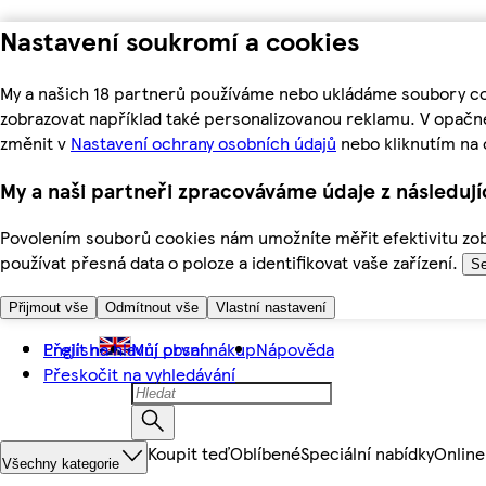
Nastavení soukromí a cookies
My a našich 18 partnerů používáme nebo ukládáme soubory coo
zobrazovat například také personalizovanou reklamu. V opačn
změnit v
Nastavení ochrany osobních údajů
nebo kliknutím na 
My a naši partneři zpracováváme údaje z následuj
Povolením souborů cookies nám umožníte měřit efektivitu zobr
používat přesná data o poloze a identifikovat vaše zařízení.
Se
Přijmout vše
Odmítnout vše
Vlastní nastavení
Přejít na hlavní obsah
English
Můj první nákup
Nápověda
Přeskočit na vyhledávání
Koupit teď
Oblíbené
Speciální nabídky
Online
Všechny kategorie