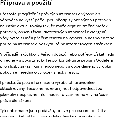
Příprava a použití
Přestože je zajištění správných informací o výrobcích
věnována nejvyšší péče, jsou předpisy pro výrobu potravin
neustále aktualizovány tak, že může dojít ke změně složek
potravin, obsahu živin, dietetických informací a alergenů.
Vždy byste si měli přečíst etiketu na výrobku a nespoléhat se
pouze na informace poskytnuté na internetových stránkách.
V případě jakýchkoliv Vašich dotazů nebo potřeby získat radu
ohledně výrobků značky Tesco, kontaktujte prosím Oddělení
pro služby zákazníkům Tesco nebo výrobce daného výrobku,
pokdu se nejedná o výrobek značky Tesco.
I přesto, že jsou informace o výrobcích pravidelně
aktualizovány, Tesco nemůže přijmout odpovědnost za
jakékoliv nesprávné informace. To však nemá vliv na Vaše
práva dle zákona.
Tyto informace jsou podávány pouze pro osobní použití a
nemohou být jakkoliv reprodukovány bez předchozího