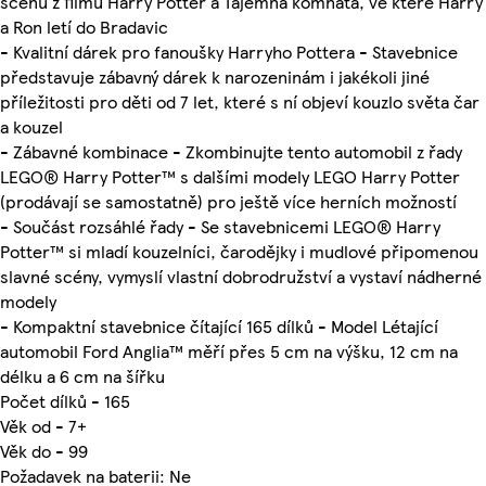
scénu z filmu Harry Potter a Tajemná komnata, ve které Harry
a Ron letí do Bradavic
- Kvalitní dárek pro fanoušky Harryho Pottera - Stavebnice
představuje zábavný dárek k narozeninám i jakékoli jiné
příležitosti pro děti od 7 let, které s ní objeví kouzlo světa čar
a kouzel
- Zábavné kombinace - Zkombinujte tento automobil z řady
LEGO® Harry Potter™ s dalšími modely LEGO Harry Potter
(prodávají se samostatně) pro ještě více herních možností
- Součást rozsáhlé řady - Se stavebnicemi LEGO® Harry
Potter™ si mladí kouzelníci, čarodějky i mudlové připomenou
slavné scény, vymyslí vlastní dobrodružství a vystaví nádherné
modely
- Kompaktní stavebnice čítající 165 dílků - Model Létající
automobil Ford Anglia™ měří přes 5 cm na výšku, 12 cm na
délku a 6 cm na šířku
Počet dílků - 165
Věk od - 7+
Věk do - 99
Požadavek na baterii: Ne