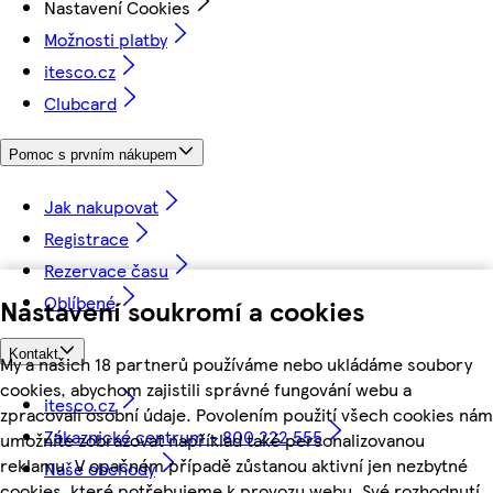
Nastavení Cookies
Možnosti platby
itesco.cz
Clubcard
Pomoc s prvním nákupem
Jak nakupovat
Registrace
Rezervace času
Oblíbené
Nastavení soukromí a cookies
Kontakt
My a našich 18 partnerů používáme nebo ukládáme soubory
cookies, abychom zajistili správné fungování webu a
itesco.cz
zpracovali osobní údaje. Povolením použití všech cookies nám
Zákaznické centrum - 800 222 555
umožníte zobrazovat například také personalizovanou
reklamu. V opačném případě zůstanou aktivní jen nezbytné
Naše obchody
cookies, které potřebujeme k provozu webu. Své rozhodnutí