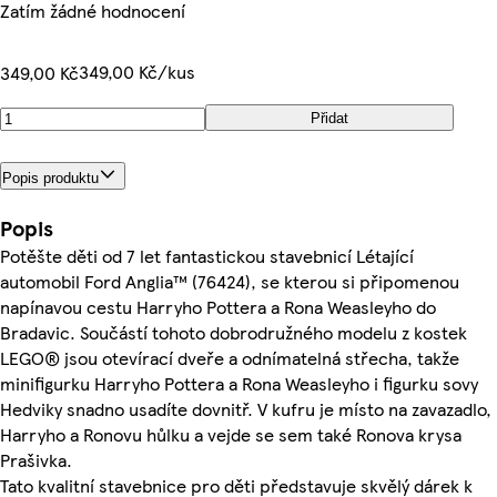
Zatím žádné hodnocení
349,00 Kč/kus
349,00 Kč
Přidat
Popis produktu
Popis
Potěšte děti od 7 let fantastickou stavebnicí Létající
automobil Ford Anglia™ (76424), se kterou si připomenou
napínavou cestu Harryho Pottera a Rona Weasleyho do
Bradavic. Součástí tohoto dobrodružného modelu z kostek
LEGO® jsou otevírací dveře a odnímatelná střecha, takže
minifigurku Harryho Pottera a Rona Weasleyho i figurku sovy
Hedviky snadno usadíte dovnitř. V kufru je místo na zavazadlo,
Harryho a Ronovu hůlku a vejde se sem také Ronova krysa
Prašivka.
Tato kvalitní stavebnice pro děti představuje skvělý dárek k