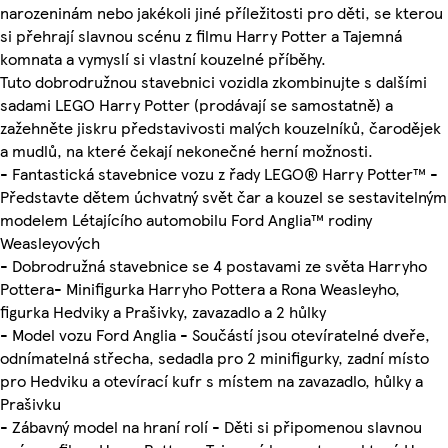
narozeninám nebo jakékoli jiné příležitosti pro děti, se kterou
si přehrají slavnou scénu z filmu Harry Potter a Tajemná
komnata a vymyslí si vlastní kouzelné příběhy.
Tuto dobrodružnou stavebnici vozidla zkombinujte s dalšími
sadami LEGO Harry Potter (prodávají se samostatně) a
zažehněte jiskru představivosti malých kouzelníků, čarodějek
a mudlů, na které čekají nekonečné herní možnosti.
- Fantastická stavebnice vozu z řady LEGO® Harry Potter™ -
Představte dětem úchvatný svět čar a kouzel se sestavitelným
modelem Létajícího automobilu Ford Anglia™ rodiny
Weasleyových
- Dobrodružná stavebnice se 4 postavami ze světa Harryho
Pottera- Minifigurka Harryho Pottera a Rona Weasleyho,
figurka Hedviky a Prašivky, zavazadlo a 2 hůlky
- Model vozu Ford Anglia - Součástí jsou otevíratelné dveře,
odnímatelná střecha, sedadla pro 2 minifigurky, zadní místo
pro Hedviku a otevírací kufr s místem na zavazadlo, hůlky a
Prašivku
- Zábavný model na hraní rolí - Děti si připomenou slavnou