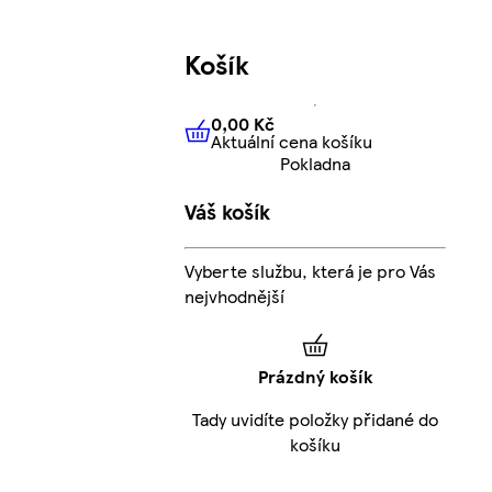
Košík
0,00 Kč
Aktuální cena košíku
0,00 Kč
Aktuální cena košíku
Pokladna
Váš košík
Vyberte službu, která je pro Vás
nejvhodnější
Prázdný košík
Tady uvidíte položky přidané do
košíku