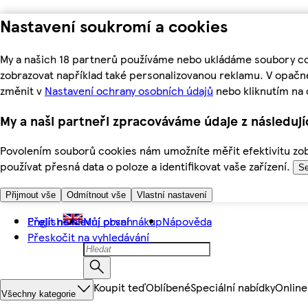
Nastavení soukromí a cookies
My a našich 18 partnerů používáme nebo ukládáme soubory coo
zobrazovat například také personalizovanou reklamu. V opačn
změnit v
Nastavení ochrany osobních údajů
nebo kliknutím na 
My a naši partneři zpracováváme údaje z následuj
Povolením souborů cookies nám umožníte měřit efektivitu zobr
používat přesná data o poloze a identifikovat vaše zařízení.
Se
Přijmout vše
Odmítnout vše
Vlastní nastavení
Přejít na hlavní obsah
English
Můj první nákup
Nápověda
Přeskočit na vyhledávání
Koupit teď
Oblíbené
Speciální nabídky
Online
Všechny kategorie