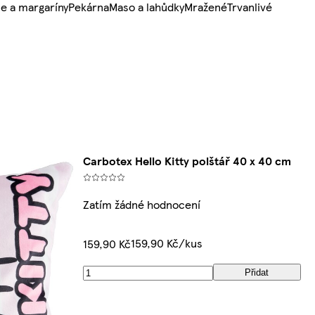
e a margaríny
Pekárna
Maso a lahůdky
Mražené
Trvanlivé
Carbotex Hello Kitty polštář 40 x 40 cm
Zatím žádné hodnocení
159,90 Kč/kus
159,90 Kč
Přidat