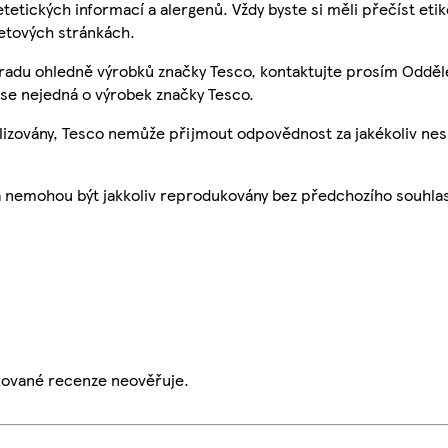
etetických informací a alergenů. Vždy byste si měli přečíst eti
etových stránkách.
 radu ohledně výrobků značky Tesco, kontaktujte prosím Odděl
se nejedná o výrobek značky Tesco.
ualizovány, Tesco nemůže přijmout odpovědnost za jakékoliv ne
a nemohou být jakkoliv reprodukovány bez předchozího souhla
ikované recenze neověřuje.