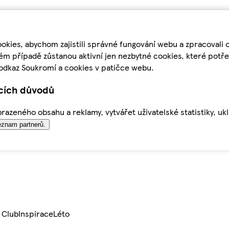
kies, abychom zajistili správné fungování webu a zpracovali 
ém případě zůstanou aktivní jen nezbytné cookies, které pot
odkaz Soukromí a cookies v patičce webu.
ících důvodů
azeného obsahu a reklamy, vytvářet uživatelské statistiky, uk
znam partnerů.
 Club
Inspirace
Léto