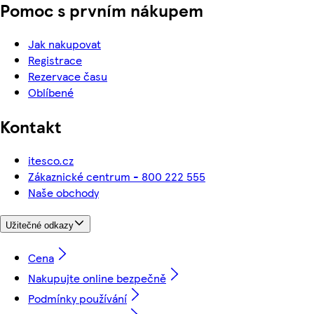
Pomoc s prvním nákupem
Jak nakupovat
Registrace
Rezervace času
Oblíbené
Kontakt
itesco.cz
Zákaznické centrum - 800 222 555
Naše obchody
Užitečné odkazy
Cena
Nakupujte online bezpečně
Podmínky používání