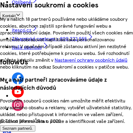
Oblíbené
Nastavení soukromí a cookies
Kontakt
My a našich 18 partnerů používáme nebo ukládáme soubory
cookies, abychom zajistili správné fungování webu a
itesco.cz
zpracovali osobní údaje. Povolením použití všech cookies nám
Zákaznické centrum - 800 222 555
umožníte zobrazovat například také personalizovanou
reklamu. V opačném případě zůstanou aktivní jen nezbytné
Naše obchody
cookies, které potřebujeme k provozu webu. Své rozhodnutí
můžete kdykoliv změnit v
Nastavení ochrany osobních údajů
followUs
nebo kliknutím na odkaz Soukromí a cookies v patičce webu.
My a naši partneři zpracováváme údaje z
následujících důvodů
Povolením souborů cookies nám umožníte měřit efektivitu
zobrazeného obsahu a reklamy, vytvářet uživatelské statistiky,
ukládat nebo přistupovat k informacím ve vašem zařízení,
©
Tesco Stores ČR a.s. 2026
používat přesná data o poloze a identifikovat vaše zařízení.
Seznam partnerů.