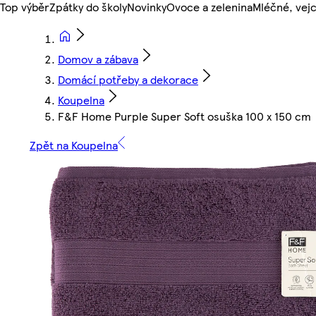
Top výběr
Zpátky do školy
Novinky
Ovoce a zelenina
Mléčné, vejc
Domov a zábava
Domácí potřeby a dekorace
Koupelna
F&F Home Purple Super Soft osuška 100 x 150 cm
Zpět na Koupelna