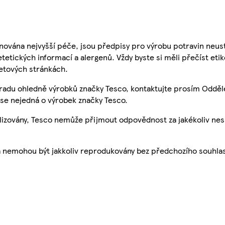
nována nejvyšší péče, jsou předpisy pro výrobu potravin neust
etetických informací a alergenů. Vždy byste si měli přečíst eti
etových stránkách.
 radu ohledně výrobků značky Tesco, kontaktujte prosím Odděl
se nejedná o výrobek značky Tesco.
ualizovány, Tesco nemůže přijmout odpovědnost za jakékoliv ne
a nemohou být jakkoliv reprodukovány bez předchozího souhla