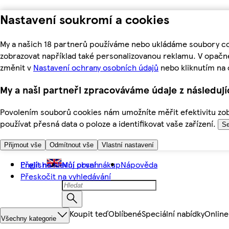
Nastavení soukromí a cookies
My a našich 18 partnerů používáme nebo ukládáme soubory coo
zobrazovat například také personalizovanou reklamu. V opačn
změnit v
Nastavení ochrany osobních údajů
nebo kliknutím na 
My a naši partneři zpracováváme údaje z následuj
Povolením souborů cookies nám umožníte měřit efektivitu zobr
používat přesná data o poloze a identifikovat vaše zařízení.
Se
Přijmout vše
Odmítnout vše
Vlastní nastavení
Přejít na hlavní obsah
English
Můj první nákup
Nápověda
Přeskočit na vyhledávání
Koupit teď
Oblíbené
Speciální nabídky
Online
Všechny kategorie