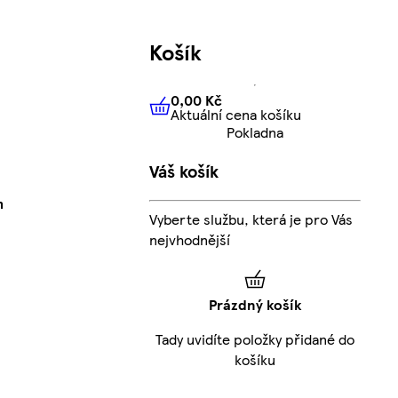
Košík
0,00 Kč
Aktuální cena košíku
0,00 Kč
Aktuální cena košíku
Pokladna
Váš košík
m
Vyberte službu, která je pro Vás
nejvhodnější
Prázdný košík
Tady uvidíte položky přidané do
košíku