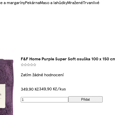
e a margaríny
Pekárna
Maso a lahůdky
Mražené
Trvanlivé
F&F Home Purple Super Soft osuška 100 x 150 c
Zatím žádné hodnocení
349,90 Kč/kus
349,90 Kč
Přidat