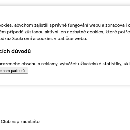
kies, abychom zajistili správné fungování webu a zpracovali 
ém případě zůstanou aktivní jen nezbytné cookies, které pot
odkaz Soukromí a cookies v patičce webu.
ících důvodů
azeného obsahu a reklamy, vytvářet uživatelské statistiky, uk
znam partnerů.
 Club
Inspirace
Léto