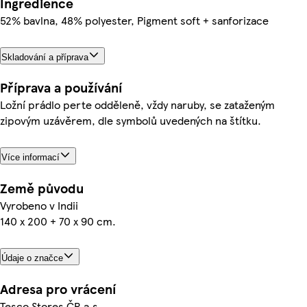
Ingredience
52% bavlna, 48% polyester, Pigment soft + sanforizace
Skladování a příprava
Příprava a používání
Ložní prádlo perte odděleně, vždy naruby, se zataženým
zipovým uzávěrem, dle symbolů uvedených na štítku.
Více informací
Země původu
Vyrobeno v Indii
140 x 200 + 70 x 90 cm.
Údaje o značce
Adresa pro vrácení
Tesco Stores ČR a.s.