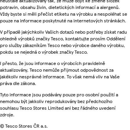
neustále aktualizovány tak, že může dojít ke změně složek
potravin, obsahu živin, dietetických informací a alergenů.
Vždy byste si měli přečíst etiketu na výrobku a nespoléhat se
pouze na informace poskytnuté na internetových stránkách.
V případě jakýchkoliv Vašich dotazů nebo potřeby získat radu
ohledně výrobků značky Tesco, kontaktujte prosím Oddělení
pro služby zákazníkům Tesco nebo výrobce daného výrobku,
pokdu se nejedná o výrobek značky Tesco.
I přesto, že jsou informace o výrobcích pravidelně
aktualizovány, Tesco nemůže přijmout odpovědnost za
jakékoliv nesprávné informace. To však nemá vliv na Vaše
práva dle zákona.
Tyto informace jsou podávány pouze pro osobní použití a
nemohou být jakkoliv reprodukovány bez předchozího
souhlasu Tesco Stores Limited ani bez řádného uvedení
zdroje.
© Tesco Stores ČR a.s.