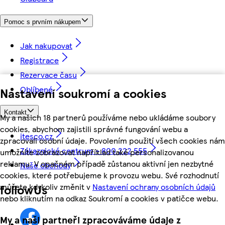
Pomoc s prvním nákupem
Jak nakupovat
Registrace
Rezervace času
Oblíbené
Nastavení soukromí a cookies
Kontakt
My a našich 18 partnerů používáme nebo ukládáme soubory
cookies, abychom zajistili správné fungování webu a
itesco.cz
zpracovali osobní údaje. Povolením použití všech cookies nám
Zákaznické centrum - 800 222 555
umožníte zobrazovat například také personalizovanou
reklamu. V opačném případě zůstanou aktivní jen nezbytné
Naše obchody
cookies, které potřebujeme k provozu webu. Své rozhodnutí
můžete kdykoliv změnit v
Nastavení ochrany osobních údajů
followUs
nebo kliknutím na odkaz Soukromí a cookies v patičce webu.
My a naši partneři zpracováváme údaje z