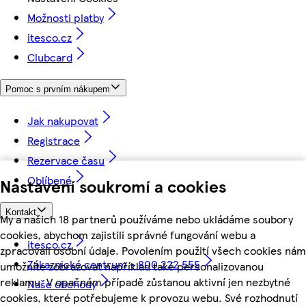
Možnosti platby
itesco.cz
Clubcard
Pomoc s prvním nákupem
Jak nakupovat
Registrace
Rezervace času
Oblíbené
Nastavení soukromí a cookies
Kontakt
My a našich 18 partnerů používáme nebo ukládáme soubory
cookies, abychom zajistili správné fungování webu a
itesco.cz
zpracovali osobní údaje. Povolením použití všech cookies nám
Zákaznické centrum - 800 222 555
umožníte zobrazovat například také personalizovanou
reklamu. V opačném případě zůstanou aktivní jen nezbytné
Naše obchody
cookies, které potřebujeme k provozu webu. Své rozhodnutí