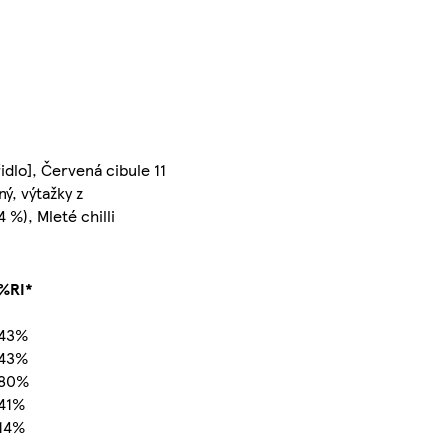
řidlo], Červená cibule 11
ý, výtažky z
4 %), Mleté chilli
%RI*
43%
43%
80%
41%
14%