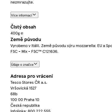
nezmrazujte.
Více informací
Čistý obsah
400g ℮
Země původu
Vyrobeno v Itálii. Země původu sýru mozzarella: EU a S
FSC - Mix - FSC™ C121636.
Údaje o značce
Adresa pro vrácení
Tesco Stores ČR a.s.
Vršovická 1527
68b
100 00 Praha 10
Česká republika
Infolinka: 800 222 555