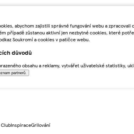
kies, abychom zajistili správné fungování webu a zpracovali 
ém případě zůstanou aktivní jen nezbytné cookies, které pot
odkaz Soukromí a cookies v patičce webu.
ících důvodů
azeného obsahu a reklamy, vytvářet uživatelské statistiky, uk
znam partnerů.
 Club
Inspirace
Grilování