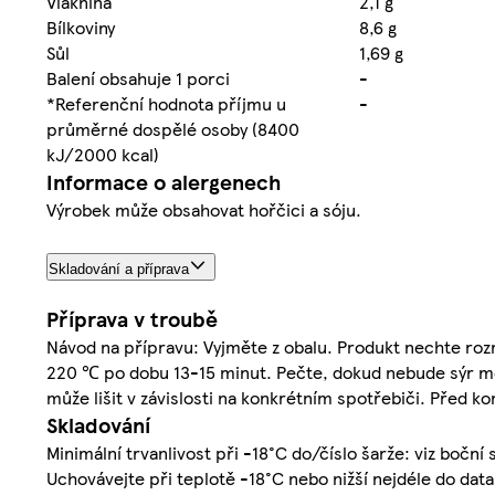
Vláknina
2,1 g
Bílkoviny
8,6 g
Sůl
1,69 g
Balení obsahuje 1 porci
-
*Referenční hodnota příjmu u
-
průměrné dospělé osoby (8400
kJ/2000 kcal)
Informace o alergenech
Výrobek může obsahovat hořčici a sóju.
Skladování a příprava
Příprava v troubě
Návod na přípravu: Vyjměte z obalu. Produkt nechte roz
220 ℃ po dobu 13-15 minut. Pečte, dokud nebude sýr mo
může lišit v závislosti na konkrétním spotřebiči. Před k
Skladování
Minimální trvanlivost při -18°C do/číslo šarže: viz boční 
Uchovávejte při teplotě -18°C nebo nižší nejdéle do dat