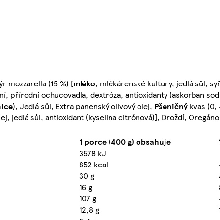
r mozzarella (15 %) [
mléko
, mlékárenské kultury, jedlá sůl, sy
ní, přírodní ochucovadla, dextróza, antioxidanty (askorban sodn
nice
), Jedlá sůl, Extra panenský olivový olej,
Pšeničný
kvas (0, 
ej, jedlá sůl, antioxidant (kyselina citrónová)], Droždí, Oregáno
1 porce (400 g) obsahuje
3578 kJ
852 kcal
30 g
16 g
107 g
12,8 g