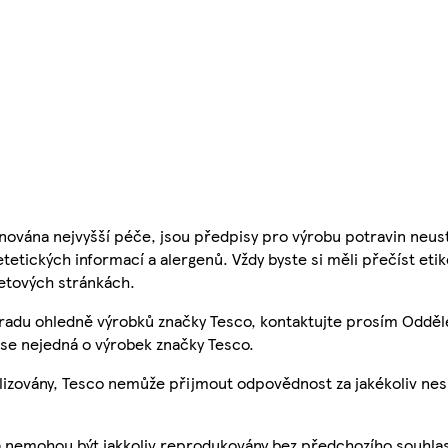
nována nejvyšší péče, jsou předpisy pro výrobu potravin neust
etetických informací a alergenů. Vždy byste si měli přečíst eti
etových stránkách.
 radu ohledně výrobků značky Tesco, kontaktujte prosím Odděl
se nejedná o výrobek značky Tesco.
ualizovány, Tesco nemůže přijmout odpovědnost za jakékoliv ne
a nemohou být jakkoliv reprodukovány bez předchozího souhla