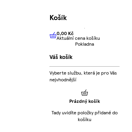
Košík
0,00 Kč
Aktuální cena košíku
0,00 Kč
Aktuální cena košíku
Pokladna
Váš košík
Vyberte službu, která je pro Vás
nejvhodnější
Prázdný košík
Tady uvidíte položky přidané do
košíku