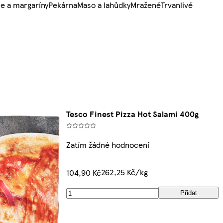
e a margaríny
Pekárna
Maso a lahůdky
Mražené
Trvanlivé
Tesco Finest Pizza Hot Salami 400g
Zatím žádné hodnocení
262,25 Kč/kg
104,90 Kč
Přidat