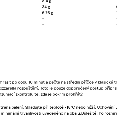
8,4 g
34 g
6,76 g
-
-
mrazit po dobu 10 minut a pečte na střední příčce v klasické 
zzarella rozpuštěný. Toto je pouze doporučený postup příprav
onzumací zkontrolujte, zda je pokrm prohřátý.
strana balení. Skladujte při teplotě -18°C nebo nižší. Uchování 
a minimální trvanlivosti uvedeného na obalu.Důležité: Po rozmr