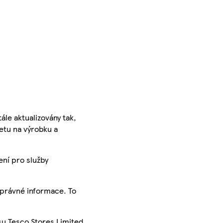
ále aktualizovány tak,
ketu na výrobku a
ení pro služby
správné informace. To
su Tesco Stores Limited