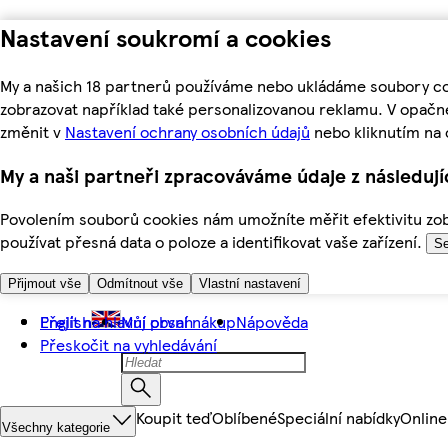
Nastavení soukromí a cookies
My a našich 18 partnerů používáme nebo ukládáme soubory coo
zobrazovat například také personalizovanou reklamu. V opačn
změnit v
Nastavení ochrany osobních údajů
nebo kliknutím na 
My a naši partneři zpracováváme údaje z následuj
Povolením souborů cookies nám umožníte měřit efektivitu zobr
používat přesná data o poloze a identifikovat vaše zařízení.
Se
Přijmout vše
Odmítnout vše
Vlastní nastavení
Přejít na hlavní obsah
English
Můj první nákup
Nápověda
Přeskočit na vyhledávání
Koupit teď
Oblíbené
Speciální nabídky
Online
Všechny kategorie