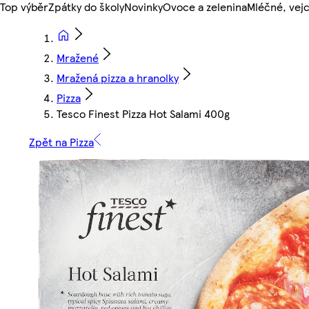
Top výběr
Zpátky do školy
Novinky
Ovoce a zelenina
Mléčné, vejc
Mražené
Mražená pizza a hranolky
Pizza
Tesco Finest Pizza Hot Salami 400g
Zpět na Pizza