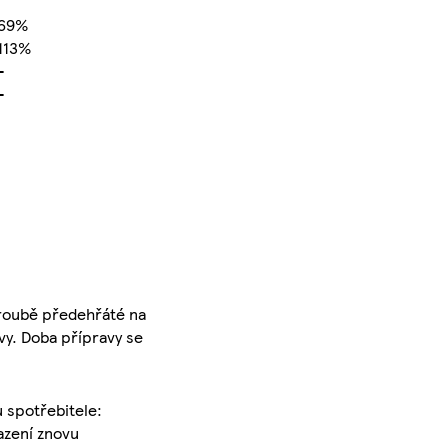
69%
113%
-
-
troubě předehřáté na
y. Doba přípravy se
u spotřebitele:
azení znovu