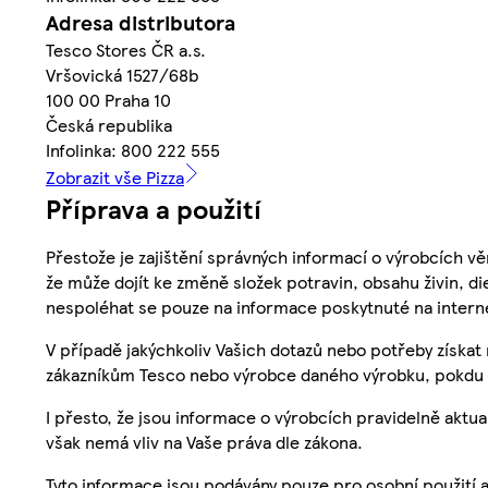
Adresa distributora
Tesco Stores ČR a.s.
Vršovická 1527/68b
100 00 Praha 10
Česká republika
Infolinka: 800 222 555
Zobrazit vše Pizza
Příprava a použití
Přestože je zajištění správných informací o výrobcích vě
že může dojít ke změně složek potravin, obsahu živin, di
nespoléhat se pouze na informace poskytnuté na intern
V případě jakýchkoliv Vašich dotazů nebo potřeby získat
zákazníkům Tesco nebo výrobce daného výrobku, pokdu 
I přesto, že jsou informace o výrobcích pravidelně akt
však nemá vliv na Vaše práva dle zákona.
Tyto informace jsou podávány pouze pro osobní použití 