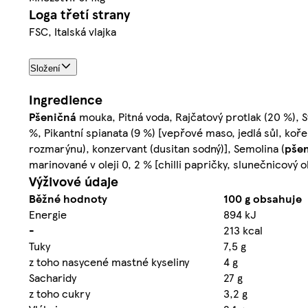
Loga třetí strany
FSC, Italská vlajka
Složení
Ingredience
Pšeničná
mouka, Pitná voda, Rajčatový protlak (20 %), Sý
%, Pikantní spianata (9 %) [vepřové maso, jedlá sůl, koře
rozmarýnu), konzervant (dusitan sodný)], Semolina (
pše
marinované v oleji 0, 2 % [chilli papričky, slunečnicový ol
Výživové údaje
Běžné hodnoty
100 g obsahuje
Energie
894 kJ
-
213 kcal
Tuky
7,5 g
z toho nasycené mastné kyseliny
4 g
Sacharidy
27 g
z toho cukry
3,2 g