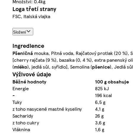
Množství: 0.4kg
Loga třetí strany
FSC, Italská vlajka
Složení
Ingredience
Pšeničná
mouka, Pitná voda, Rajčatový protlak (20 %), Sý
[cherry rajčata (9 %), bazalka (0, 4 %), extra panenský oli
(
mléko
), jedlá sůl, syřidlo], Semolina (
pšenice
), Jedlá sů
Výživové údaje
Běžné hodnoty
100 g obsahuje
Energie
825 kJ
-
196 kcal
Tuky
6,5 g
z toho nasycené mastné kyseliny
4,1 g
Sacharidy
26 g
z toho cukry
3,6 g
Vláknina
1,6 g