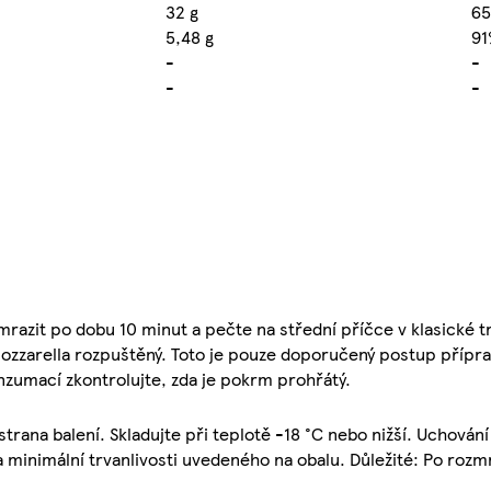
32 g
6
5,48 g
9
-
-
-
-
mrazit po dobu 10 minut a pečte na střední příčce v klasické 
zzarella rozpuštěný. Toto je pouze doporučený postup přípra
onzumací zkontrolujte, zda je pokrm prohřátý.
 strana balení. Skladujte při teplotě -18 °C nebo nižší. Uchování
a minimální trvanlivosti uvedeného na obalu. Důležité: Po roz