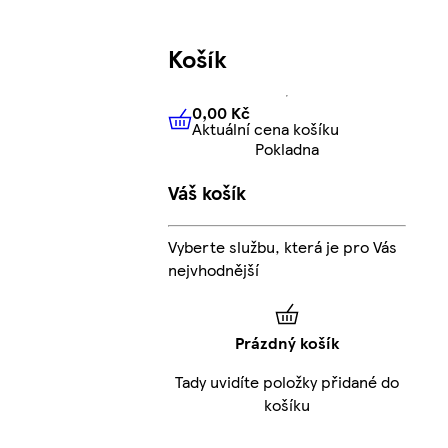
Košík
0,00 Kč
Aktuální cena košíku
0,00 Kč
Aktuální cena košíku
Pokladna
Váš košík
Vyberte službu, která je pro Vás
nejvhodnější
Prázdný košík
Tady uvidíte položky přidané do
košíku