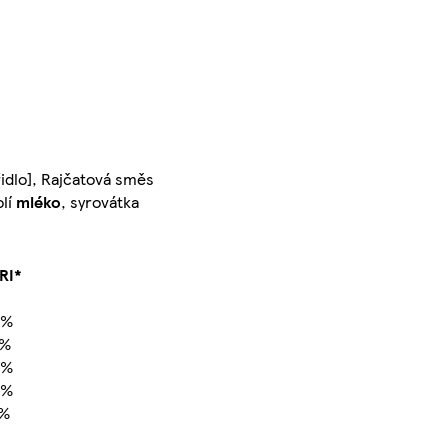
řidlo], Rajčatová směs
olí
mléko
, syrovátka
RI*
9%
7%
2%
9%
6%