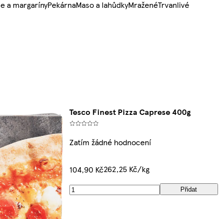
e a margaríny
Pekárna
Maso a lahůdky
Mražené
Trvanlivé
Tesco Finest Pizza Caprese 400g
Zatím žádné hodnocení
262,25 Kč/kg
104,90 Kč
Přidat