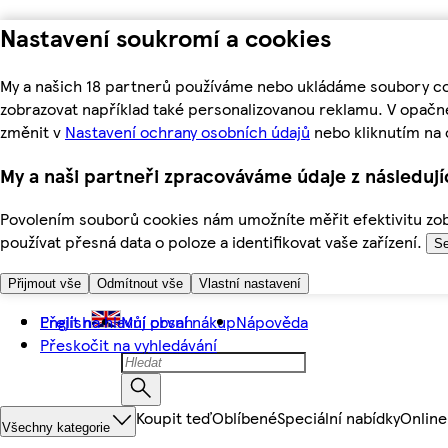
Nastavení soukromí a cookies
My a našich 18 partnerů používáme nebo ukládáme soubory coo
zobrazovat například také personalizovanou reklamu. V opačn
změnit v
Nastavení ochrany osobních údajů
nebo kliknutím na 
My a naši partneři zpracováváme údaje z následuj
Povolením souborů cookies nám umožníte měřit efektivitu zobr
používat přesná data o poloze a identifikovat vaše zařízení.
Se
Přijmout vše
Odmítnout vše
Vlastní nastavení
Přejít na hlavní obsah
English
Můj první nákup
Nápověda
Přeskočit na vyhledávání
Koupit teď
Oblíbené
Speciální nabídky
Online
Všechny kategorie