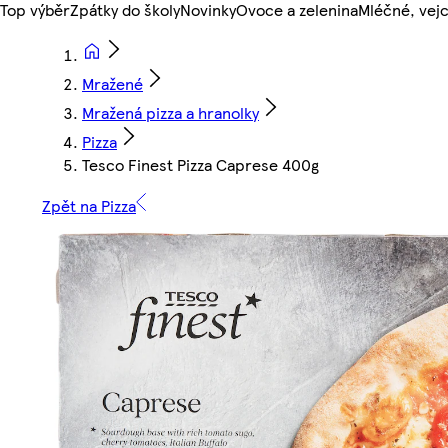
Top výběr
Zpátky do školy
Novinky
Ovoce a zelenina
Mléčné, vejc
Mražené
Mražená pizza a hranolky
Pizza
Tesco Finest Pizza Caprese 400g
Zpět na Pizza