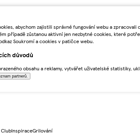
kies, abychom zajistili správné fungování webu a zpracovali 
ém případě zůstanou aktivní jen nezbytné cookies, které pot
odkaz Soukromí a cookies v patičce webu.
ících důvodů
azeného obsahu a reklamy, vytvářet uživatelské statistiky, uk
znam partnerů.
 Club
Inspirace
Grilování