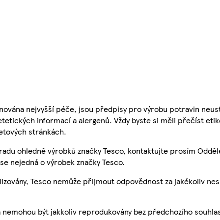
nována nejvyšší péče, jsou předpisy pro výrobu potravin neust
etetických informací a alergenů. Vždy byste si měli přečíst eti
etových stránkách.
 radu ohledně výrobků značky Tesco, kontaktujte prosím Odděl
se nejedná o výrobek značky Tesco.
ualizovány, Tesco nemůže přijmout odpovědnost za jakékoliv ne
a nemohou být jakkoliv reprodukovány bez předchozího souhla