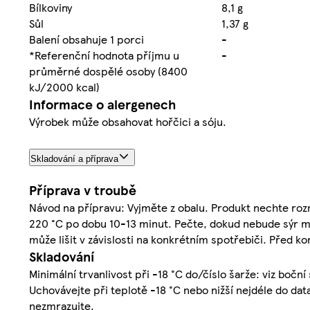
Bílkoviny
8,1 g
Sůl
1,37 g
Balení obsahuje 1 porci
-
*Referenční hodnota příjmu u
-
průměrné dospělé osoby (8400
kJ/2000 kcal)
Informace o alergenech
Výrobek může obsahovat hořčici a sóju.
Skladování a příprava
Příprava v troubě
Návod na přípravu: Vyjměte z obalu. Produkt nechte roz
220 °C po dobu 10-13 minut. Pečte, dokud nebude sýr mo
může lišit v závislosti na konkrétním spotřebiči. Před k
Skladování
Minimální trvanlivost při -18 °C do/číslo šarže: viz boční
Uchovávejte při teplotě -18 °C nebo nižší nejdéle do dat
nezmrazujte.