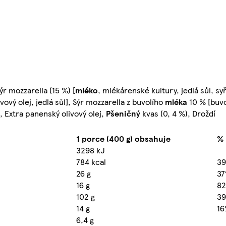
r mozzarella (15 %) [
mléko
, mlékárenské kultury, jedlá sůl, sy
vový olej, jedlá sůl], Sýr mozzarella z buvolího
mléka
10 % [buv
l, Extra panenský olivový olej,
Pšeničný
kvas (0, 4 %), Droždí
1 porce (400 g) obsahuje
% 
3298 kJ
784 kcal
3
26 g
3
16 g
8
102 g
3
14 g
1
6,4 g