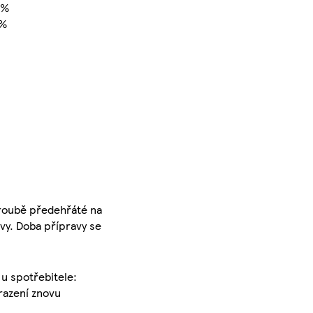
5%
1%
troubě předehřáté na
vy. Doba přípravy se
 u spotřebitele:
mrazení znovu