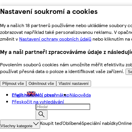
Nastavení soukromí a cookies
My a našich 18 partnerů používáme nebo ukládáme soubory coo
zobrazovat například také personalizovanou reklamu. V opačn
změnit v
Nastavení ochrany osobních údajů
nebo kliknutím na 
My a naši partneři zpracováváme údaje z následuj
Povolením souborů cookies nám umožníte měřit efektivitu zobr
používat přesná data o poloze a identifikovat vaše zařízení.
Se
Přijmout vše
Odmítnout vše
Vlastní nastavení
Přejít na hlavní obsah
English
Můj první nákup
Nápověda
Přeskočit na vyhledávání
Koupit teď
Oblíbené
Speciální nabídky
Online
Všechny kategorie