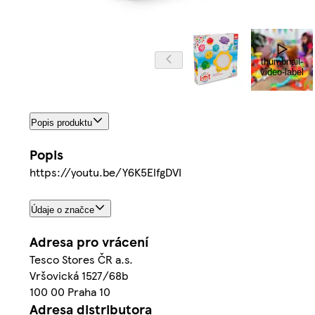
thumbnail-
video-label
Popis produktu
Popis
https://youtu.be/Y6K5ElfgDVI
Údaje o značce
Adresa pro vrácení
Tesco Stores ČR a.s.
Vršovická 1527/68b
100 00 Praha 10
Adresa distributora