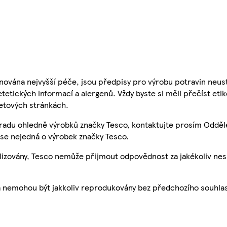
nována nejvyšší péče, jsou předpisy pro výrobu potravin neust
etetických informací a alergenů. Vždy byste si měli přečíst eti
etových stránkách.
 radu ohledně výrobků značky Tesco, kontaktujte prosím Odděl
se nejedná o výrobek značky Tesco.
ualizovány, Tesco nemůže přijmout odpovědnost za jakékoliv ne
a nemohou být jakkoliv reprodukovány bez předchozího souhla