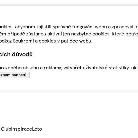
kies, abychom zajistili správné fungování webu a zpracovali 
ém případě zůstanou aktivní jen nezbytné cookies, které pot
odkaz Soukromí a cookies v patičce webu.
ících důvodů
azeného obsahu a reklamy, vytvářet uživatelské statistiky, uk
znam partnerů.
 Club
Inspirace
Léto