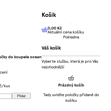
Košík
0,00 Kč
Aktuální cena košíku
0,00 Kč
Aktuální cena košíku
Pokladna
Váš košík
račky do koupele ocean
Vyberte službu, která je pro Vás
nejvhodnější
cení
Prázdný košík
Kč/kus
Tady uvidíte položky přidané do
Přidat
košíku