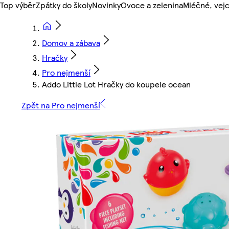
Top výběr
Zpátky do školy
Novinky
Ovoce a zelenina
Mléčné, vejc
Domov a zábava
Hračky
Pro nejmenší
Addo Little Lot Hračky do koupele ocean
Zpět na Pro nejmenší