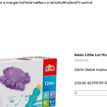
e a margaríny
Pekárna
Maso a lahůdky
Mražené
Trvanlivé
Addo Little Lot H
Zatím žádné hodno
209,90 
209,90 Kč