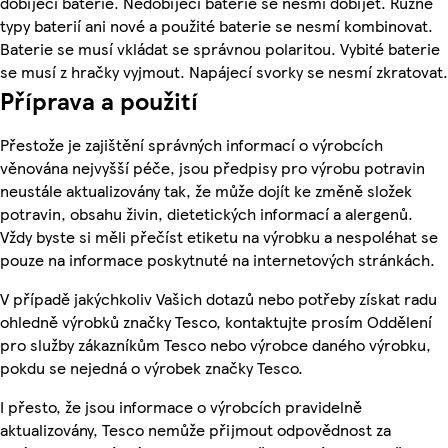
dobíjecí baterie. Nedobíjecí baterie se nesmí dobíjet. Různé
typy baterií ani nové a použité baterie se nesmí kombinovat.
Baterie se musí vkládat se správnou polaritou. Vybité baterie
se musí z hračky vyjmout. Napájecí svorky se nesmí zkratovat.
Příprava a použití
Přestože je zajištění správných informací o výrobcích
věnována nejvyšší péče, jsou předpisy pro výrobu potravin
neustále aktualizovány tak, že může dojít ke změně složek
potravin, obsahu živin, dietetických informací a alergenů.
Vždy byste si měli přečíst etiketu na výrobku a nespoléhat se
pouze na informace poskytnuté na internetových stránkách.
V případě jakýchkoliv Vašich dotazů nebo potřeby získat radu
ohledně výrobků značky Tesco, kontaktujte prosím Oddělení
pro služby zákazníkům Tesco nebo výrobce daného výrobku,
pokdu se nejedná o výrobek značky Tesco.
I přesto, že jsou informace o výrobcích pravidelně
aktualizovány, Tesco nemůže přijmout odpovědnost za