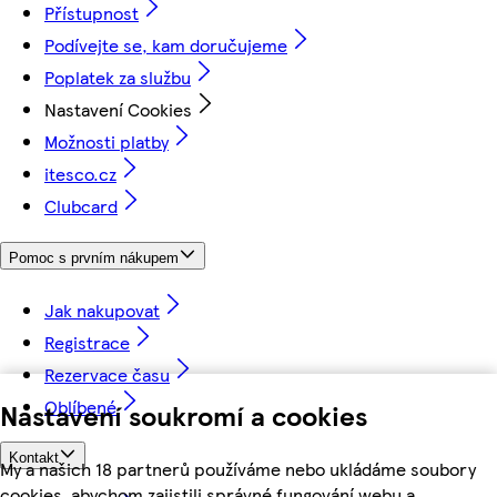
Přístupnost
Podívejte se, kam doručujeme
Poplatek za službu
Nastavení Cookies
Možnosti platby
itesco.cz
Clubcard
Pomoc s prvním nákupem
Jak nakupovat
Registrace
Rezervace času
Oblíbené
Nastavení soukromí a cookies
Kontakt
My a našich 18 partnerů používáme nebo ukládáme soubory
cookies, abychom zajistili správné fungování webu a