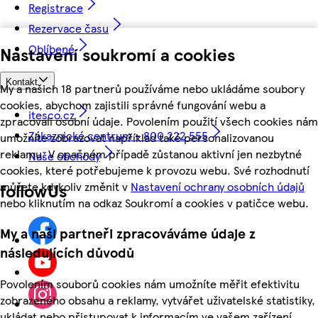
Registrace
Rezervace času
Oblíbené
Nastavení soukromí a cookies
Kontakt
My a našich 18 partnerů používáme nebo ukládáme soubory
cookies, abychom zajistili správné fungování webu a
itesco.cz
zpracovali osobní údaje. Povolením použití všech cookies nám
Zákaznické centrum - 800 222 555
umožníte zobrazovat například také personalizovanou
reklamu. V opačném případě zůstanou aktivní jen nezbytné
Naše obchody
cookies, které potřebujeme k provozu webu. Své rozhodnutí
můžete kdykoliv změnit v
Nastavení ochrany osobních údajů
followUs
nebo kliknutím na odkaz Soukromí a cookies v patičce webu.
My a naši partneři zpracováváme údaje z
následujících důvodů
Povolením souborů cookies nám umožníte měřit efektivitu
zobrazeného obsahu a reklamy, vytvářet uživatelské statistiky,
ukládat nebo přistupovat k informacím ve vašem zařízení,