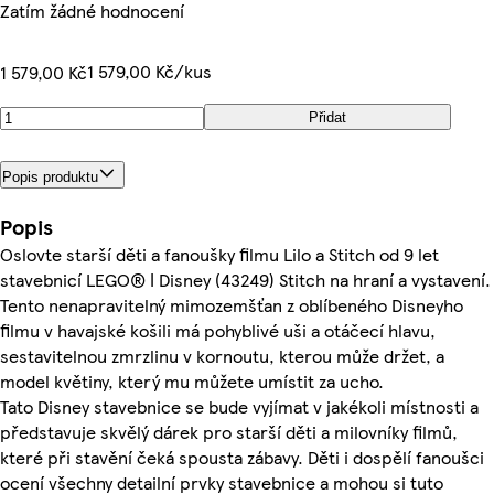
Zatím žádné hodnocení
1 579,00 Kč/kus
1 579,00 Kč
Přidat
Popis produktu
Popis
Oslovte starší děti a fanoušky filmu Lilo a Stitch od 9 let
stavebnicí LEGO® ǀ Disney (43249) Stitch na hraní a vystavení.
Tento nenapravitelný mimozemšťan z oblíbeného Disneyho
filmu v havajské košili má pohyblivé uši a otáčecí hlavu,
sestavitelnou zmrzlinu v kornoutu, kterou může držet, a
model květiny, který mu můžete umístit za ucho.
Tato Disney stavebnice se bude vyjímat v jakékoli místnosti a
představuje skvělý dárek pro starší děti a milovníky filmů,
které při stavění čeká spousta zábavy. Děti i dospělí fanoušci
ocení všechny detailní prvky stavebnice a mohou si tuto