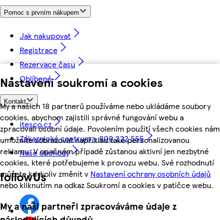
Pomoc s prvním nákupem
Jak nakupovat
Registrace
Rezervace času
Oblíbené
Nastavení soukromí a cookies
Kontakt
My a našich 18 partnerů používáme nebo ukládáme soubory
cookies, abychom zajistili správné fungování webu a
itesco.cz
zpracovali osobní údaje. Povolením použití všech cookies nám
Zákaznické centrum - 800 222 555
umožníte zobrazovat například také personalizovanou
reklamu. V opačném případě zůstanou aktivní jen nezbytné
Naše obchody
cookies, které potřebujeme k provozu webu. Své rozhodnutí
můžete kdykoliv změnit v
Nastavení ochrany osobních údajů
followUs
nebo kliknutím na odkaz Soukromí a cookies v patičce webu.
My a naši partneři zpracováváme údaje z
následujících důvodů