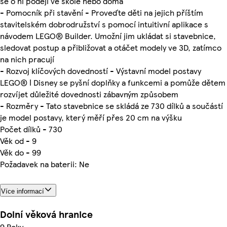
se o ni podějí ve škole nebo doma
- Pomocník při stavění - Proveďte děti na jejich příštím
stavitelském dobrodružství s pomocí intuitivní aplikace s
návodem LEGO® Builder. Umožní jim ukládat si stavebnice,
sledovat postup a přibližovat a otáčet modely ve 3D, zatímco
na nich pracují
- Rozvoj klíčových dovedností - Výstavní model postavy
LEGO® ǀ Disney se pyšní doplňky a funkcemi a pomůže dětem
rozvíjet důležité dovednosti zábavným způsobem
- Rozměry - Tato stavebnice se skládá ze 730 dílků a součástí
je model postavy, který měří přes 20 cm na výšku
Počet dílků - 730
Věk od - 9
Věk do - 99
Požadavek na baterii: Ne
Více informací
Dolní věková hranice
9 Roky