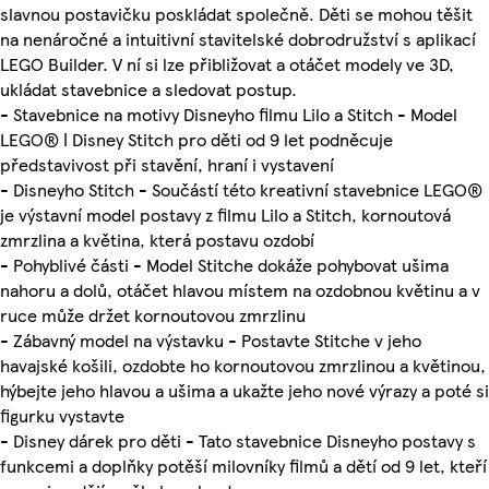
slavnou postavičku poskládat společně. Děti se mohou těšit
na nenáročné a intuitivní stavitelské dobrodružství s aplikací
LEGO Builder. V ní si lze přibližovat a otáčet modely ve 3D,
ukládat stavebnice a sledovat postup.
- Stavebnice na motivy Disneyho filmu Lilo a Stitch - Model
LEGO® ǀ Disney Stitch pro děti od 9 let podněcuje
představivost při stavění, hraní i vystavení
- Disneyho Stitch - Součástí této kreativní stavebnice LEGO®
je výstavní model postavy z filmu Lilo a Stitch, kornoutová
zmrzlina a květina, která postavu ozdobí
- Pohyblivé části - Model Stitche dokáže pohybovat ušima
nahoru a dolů, otáčet hlavou místem na ozdobnou květinu a v
ruce může držet kornoutovou zmrzlinu
- Zábavný model na výstavku - Postavte Stitche v jeho
havajské košili, ozdobte ho kornoutovou zmrzlinou a květinou,
hýbejte jeho hlavou a ušima a ukažte jeho nové výrazy a poté si
figurku vystavte
- Disney dárek pro děti - Tato stavebnice Disneyho postavy s
funkcemi a doplňky potěší milovníky filmů a dětí od 9 let, kteří