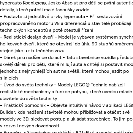
hyperauto Koenigsegg Jesko Absolut pro děti se pyšní autenti
detaily, které potěší malé fanoušky vozidel
- Postavte si jednotlivé prvky hyperauta - Při sestavování
propracovaného motoru V8 a diferenciálu stavitelé probádají
technických konceptů a poté otestují řízení
- Realistický design dveří - Model je vybaven systémem synch
helixových dveří, které se otevírají do úhlu 90 stupňů směrem
stejně jako u skutečného vozu
- Dárek pro nadšence do aut - Tato stavebnice vozidla předst
skvělý dárek pro děti, které milují auta a chtějí si postavit mo
jednoho z nejrychlejších aut na světě, která mohou jezdit po
silnicích
- Úvod do světa techniky - Modely LEGO® Technic nabízejí
realistické mechanismy a funkce pohybu, které uvedou mladé
stavitele do světa techniky
- Praktický pomocník - Objevte intuitivní návod v aplikaci LE
Builder, kde nadšení stavitelé mohou přibližovat a otáčet své
modely ve 3D, sledovat postup a ukládat stavebnice. To jim p
v rozvoji nových dovedností
- Rozměry - Stavebnice se skládá z 801 dílků a model měří pře