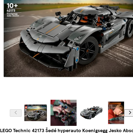
thumbnail-
video-label
LEGO Technic 42173 Šedé hyperauto Koenigsegg Jesko Abso