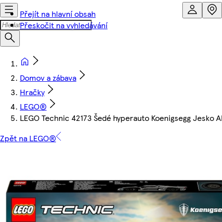
Přejít na hlavní obsah
Přeskočit na vyhledávání
Domov a zábava
Hračky
LEGO®
LEGO Technic 42173 Šedé hyperauto Koenigsegg Jesko A
Zpět na LEGO®