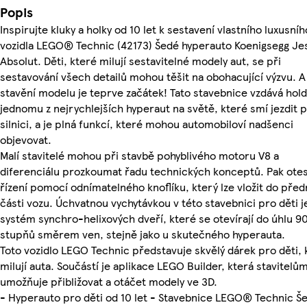
Popis
Inspirujte kluky a holky od 10 let k sestavení vlastního luxusníh
vozidla LEGO® Technic (42173) Šedé hyperauto Koenigsegg Je
Absolut. Děti, které milují sestavitelné modely aut, se při
sestavování všech detailů mohou těšit na obohacující výzvu. A
stavění modelu je teprve začátek! Tato stavebnice vzdává hold
jednomu z nejrychlejších hyperaut na světě, které smí jezdit 
silnici, a je plná funkcí, které mohou automobiloví nadšenci
objevovat.
Malí stavitelé mohou při stavbě pohyblivého motoru V8 a
diferenciálu prozkoumat řadu technických konceptů. Pak otes
řízení pomocí odnímatelného knoflíku, který lze vložit do před
části vozu. Úchvatnou vychytávkou v této stavebnici pro děti j
systém synchro-helixových dveří, které se otevírají do úhlu 9
stupňů směrem ven, stejně jako u skutečného hyperauta.
Toto vozidlo LEGO Technic představuje skvělý dárek pro děti, 
milují auta. Součástí je aplikace LEGO Builder, která stavitelů
umožňuje přibližovat a otáčet modely ve 3D.
- Hyperauto pro děti od 10 let - Stavebnice LEGO® Technic Š