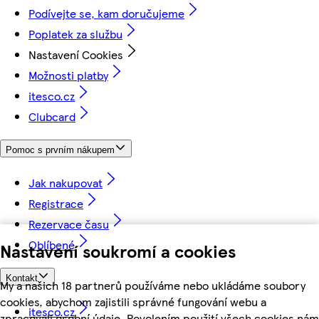
Podívejte se, kam doručujeme
Poplatek za službu
Nastavení Cookies
Možnosti platby
itesco.cz
Clubcard
Pomoc s prvním nákupem
Jak nakupovat
Registrace
Rezervace času
Oblíbené
Nastavení soukromí a cookies
Kontakt
My a našich 18 partnerů používáme nebo ukládáme soubory
cookies, abychom zajistili správné fungování webu a
itesco.cz
zpracovali osobní údaje. Povolením použití všech cookies nám