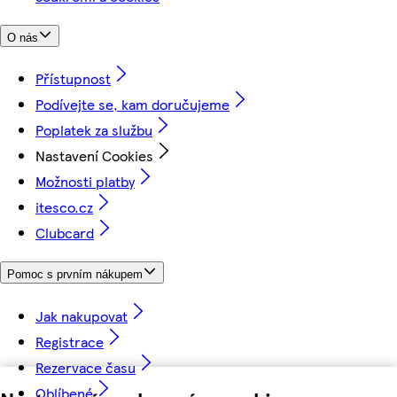
O nás
Přístupnost
Podívejte se, kam doručujeme
Poplatek za službu
Nastavení Cookies
Možnosti platby
itesco.cz
Clubcard
Pomoc s prvním nákupem
Jak nakupovat
Registrace
Rezervace času
Oblíbené