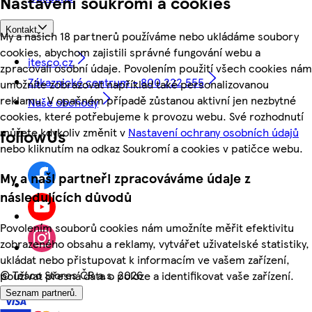
Nastavení soukromí a cookies
Kontakt
My a našich 18 partnerů používáme nebo ukládáme soubory
cookies, abychom zajistili správné fungování webu a
itesco.cz
zpracovali osobní údaje. Povolením použití všech cookies nám
Zákaznické centrum - 800 222 555
umožníte zobrazovat například také personalizovanou
reklamu. V opačném případě zůstanou aktivní jen nezbytné
Naše obchody
cookies, které potřebujeme k provozu webu. Své rozhodnutí
můžete kdykoliv změnit v
Nastavení ochrany osobních údajů
followUs
nebo kliknutím na odkaz Soukromí a cookies v patičce webu.
My a naši partneři zpracováváme údaje z
následujících důvodů
Povolením souborů cookies nám umožníte měřit efektivitu
zobrazeného obsahu a reklamy, vytvářet uživatelské statistiky,
ukládat nebo přistupovat k informacím ve vašem zařízení,
©
Tesco Stores ČR a.s. 2026
používat přesná data o poloze a identifikovat vaše zařízení.
Seznam partnerů.