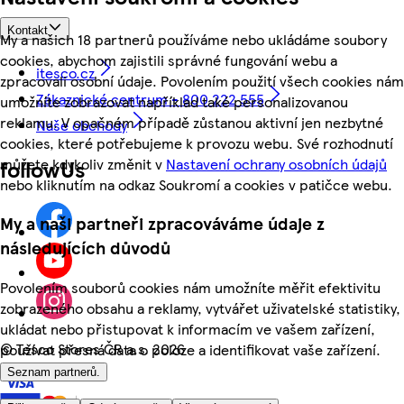
Kontakt
My a našich 18 partnerů používáme nebo ukládáme soubory
cookies, abychom zajistili správné fungování webu a
itesco.cz
zpracovali osobní údaje. Povolením použití všech cookies nám
Zákaznické centrum - 800 222 555
umožníte zobrazovat například také personalizovanou
reklamu. V opačném případě zůstanou aktivní jen nezbytné
Naše obchody
cookies, které potřebujeme k provozu webu. Své rozhodnutí
můžete kdykoliv změnit v
Nastavení ochrany osobních údajů
followUs
nebo kliknutím na odkaz Soukromí a cookies v patičce webu.
My a naši partneři zpracováváme údaje z
následujících důvodů
Povolením souborů cookies nám umožníte měřit efektivitu
zobrazeného obsahu a reklamy, vytvářet uživatelské statistiky,
ukládat nebo přistupovat k informacím ve vašem zařízení,
©
Tesco Stores ČR a.s. 2026
používat přesná data o poloze a identifikovat vaše zařízení.
Seznam partnerů.