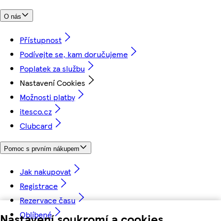
O nás
Přístupnost
Podívejte se, kam doručujeme
Poplatek za službu
Nastavení Cookies
Možnosti platby
itesco.cz
Clubcard
Pomoc s prvním nákupem
Jak nakupovat
Registrace
Rezervace času
Oblíbené
Nastavení soukromí a cookies