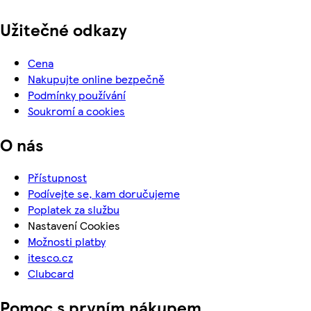
Užitečné odkazy
Cena
Nakupujte online bezpečně
Podmínky používání
Soukromí a cookies
O nás
Přístupnost
Podívejte se, kam doručujeme
Poplatek za službu
Nastavení Cookies
Možnosti platby
itesco.cz
Clubcard
Pomoc s prvním nákupem