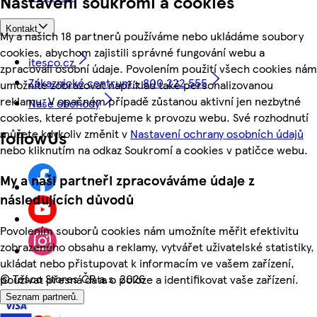
Nastavení soukromí a cookies
Kontakt
My a našich 18 partnerů používáme nebo ukládáme soubory
cookies, abychom zajistili správné fungování webu a
itesco.cz
zpracovali osobní údaje. Povolením použití všech cookies nám
Zákaznické centrum - 800 222 555
umožníte zobrazovat například také personalizovanou
reklamu. V opačném případě zůstanou aktivní jen nezbytné
Naše obchody
cookies, které potřebujeme k provozu webu. Své rozhodnutí
můžete kdykoliv změnit v
Nastavení ochrany osobních údajů
followUs
nebo kliknutím na odkaz Soukromí a cookies v patičce webu.
My a naši partneři zpracováváme údaje z
následujících důvodů
Povolením souborů cookies nám umožníte měřit efektivitu
zobrazeného obsahu a reklamy, vytvářet uživatelské statistiky,
ukládat nebo přistupovat k informacím ve vašem zařízení,
©
Tesco Stores ČR a.s. 2026
používat přesná data o poloze a identifikovat vaše zařízení.
Seznam partnerů.