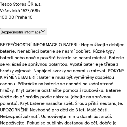
Tesco Stores ČR a.s.
Vršovická 1527/68b
100 00 Praha 10
Bezpečnostní informace
BEZPEČNOSTNÍ INFORMACE O BATERII: Nepoužívejte dobíjecí
baterie. Nenabíjecí baterie se nesmí dobíjet. Různé typy
baterií nebo nové a použité baterie se nesmí míchat. Baterie
se vkládají se správnou polaritou. Vybité baterie je třeba z
hračky vyjmout. Napájecí svorky se nesmí zkratovat. POKYNY
K VÝMĚNĚ BATERIÍ: Baterie musí být vyměněny dospělou
osobou. Přihrádka na baterie se nachází na zadní straně
hračky. Kryt baterie odstraňte pomocí šroubováku. Baterie
vložte do přihrádky podle nákresu (dbejte na správnou
polaritu). Kryt baterie nasaďte zpět. Šroub příliš neutahujte.
UPOZORNĚNÍ! Nevhodné pro děti do 3 let. Malé části.
Nebezpečí zalknutí. Uchovávejte mimo dosah úst a očí.
Nepožívejte. Pokud se bublinky dostanou do očí, dobře je