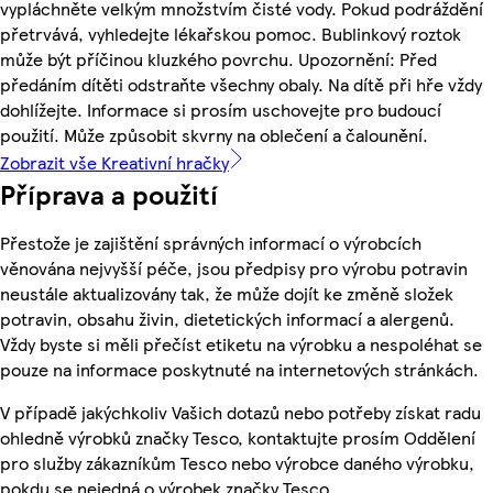
vypláchněte velkým množstvím čisté vody. Pokud podráždění
přetrvává, vyhledejte lékařskou pomoc. Bublinkový roztok
může být příčinou kluzkého povrchu. Upozornění: Před
předáním dítěti odstraňte všechny obaly. Na dítě při hře vždy
dohlížejte. Informace si prosím uschovejte pro budoucí
použití. Může způsobit skvrny na oblečení a čalounění.
Zobrazit vše Kreativní hračky
Příprava a použití
Přestože je zajištění správných informací o výrobcích
věnována nejvyšší péče, jsou předpisy pro výrobu potravin
neustále aktualizovány tak, že může dojít ke změně složek
potravin, obsahu živin, dietetických informací a alergenů.
Vždy byste si měli přečíst etiketu na výrobku a nespoléhat se
pouze na informace poskytnuté na internetových stránkách.
V případě jakýchkoliv Vašich dotazů nebo potřeby získat radu
ohledně výrobků značky Tesco, kontaktujte prosím Oddělení
pro služby zákazníkům Tesco nebo výrobce daného výrobku,
pokdu se nejedná o výrobek značky Tesco.