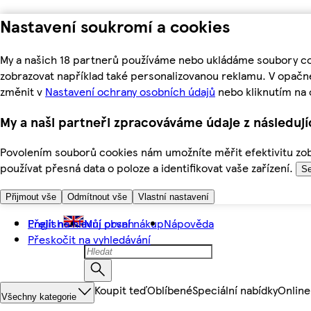
Nastavení soukromí a cookies
My a našich 18 partnerů používáme nebo ukládáme soubory coo
zobrazovat například také personalizovanou reklamu. V opačn
změnit v
Nastavení ochrany osobních údajů
nebo kliknutím na 
My a naši partneři zpracováváme údaje z následuj
Povolením souborů cookies nám umožníte měřit efektivitu zobr
používat přesná data o poloze a identifikovat vaše zařízení.
Se
Přijmout vše
Odmítnout vše
Vlastní nastavení
Přejít na hlavní obsah
English
Můj první nákup
Nápověda
Přeskočit na vyhledávání
Koupit teď
Oblíbené
Speciální nabídky
Online
Všechny kategorie