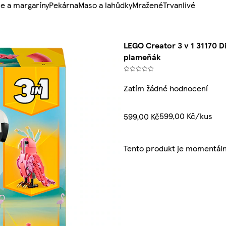
e a margaríny
Pekárna
Maso a lahůdky
Mražené
Trvanlivé
LEGO Creator 3 v 1 31170 D
plameňák
Zatím žádné hodnocení
599,00 Kč/kus
599,00 Kč
Tento produkt je momentál