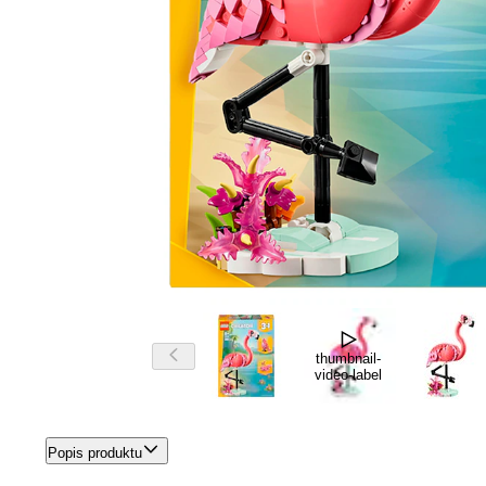
thumbnail-
video-label
Popis produktu