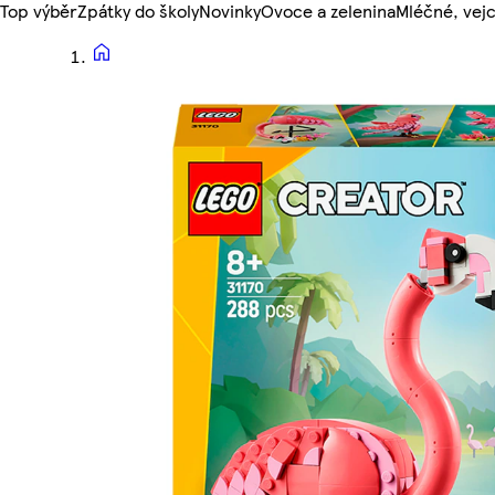
Top výběr
Zpátky do školy
Novinky
Ovoce a zelenina
Mléčné, vejc