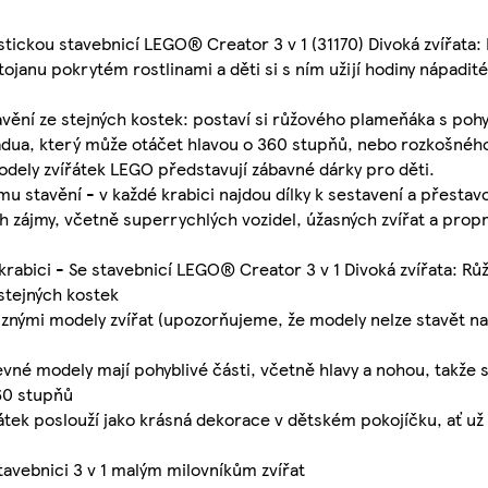
ntastickou stavebnicí LEGO® Creator 3 v 1 (31170) Divoká zvířata
janu pokrytém rostlinami a děti si s ním užijí hodiny nápadité
tavění ze stejných kostek: postaví si růžového plameňáka s poh
adua, který může otáčet hlavou o 360 stupňů, nebo rozkošnéh
odely zvířátek LEGO představují zábavné dárky pro děti.
ímu stavění - v každé krabici najdou dílky k sestavení a přesta
ich zájmy, včetně superrychlých vozidel, úžasných zvířat a pr
 krabici - Se stavebnicí LEGO® Creator 3 v 1 Divoká zvířata: Rů
 stejných kostek
ůznými modely zvířat (upozorňujeme, že modely nelze stavět n
né modely mají pohyblivé části, včetně hlavy a nohou, takže si 
360 stupňů
řátek poslouží jako krásná dekorace v dětském pokojíčku, ať už
stavebnici 3 v 1 malým milovníkům zvířat