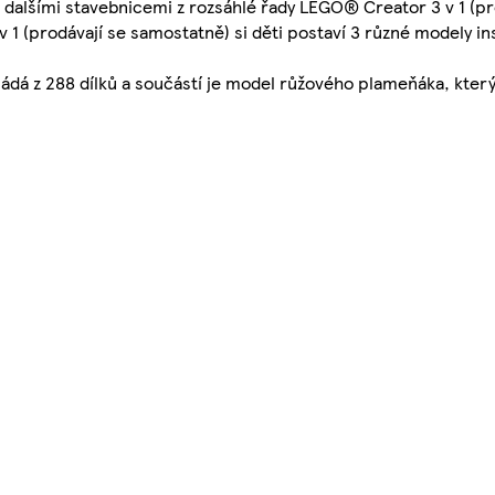
í s dalšími stavebnicemi z rozsáhlé řady LEGO® Creator 3 v 1 (p
 1 (prodávají se samostatně) si děti postaví 3 různé modely in
ádá z 288 dílků a součástí je model růžového plameňáka, kter