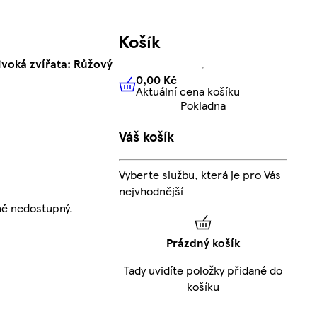
Košík
ivoká zvířata: Růžový
0,00 Kč
Aktuální cena košíku
0,00 Kč
Aktuální cena košíku
Pokladna
Váš košík
Vyberte službu, která je pro Vás
nejvhodnější
ně nedostupný.
Prázdný košík
Tady uvidíte položky přidané do
košíku