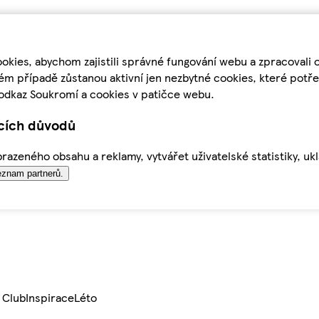
kies, abychom zajistili správné fungování webu a zpracovali 
ém případě zůstanou aktivní jen nezbytné cookies, které pot
odkaz Soukromí a cookies v patičce webu.
ících důvodů
azeného obsahu a reklamy, vytvářet uživatelské statistiky, uk
znam partnerů.
 Club
Inspirace
Léto