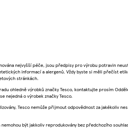
nována nejvyšší péče, jsou předpisy pro výrobu potravin neust
etetických informací a alergenů. Vždy byste si měli přečíst eti
etových stránkách.
 radu ohledně výrobků značky Tesco, kontaktujte prosím Odděl
se nejedná o výrobek značky Tesco.
ualizovány, Tesco nemůže přijmout odpovědnost za jakékoliv ne
a nemohou být jakkoliv reprodukovány bez předchozího souhla