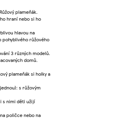
: Růžový plameňák.
ho hraní nebo si ho
yblivou hlavou na
o pohyblivého růžového
vování 3 různých modelů.
opracovaných domů.
žový plameňák si holky a
ajednou): s růžovým
s nimi děti užijí
 na poličce nebo na