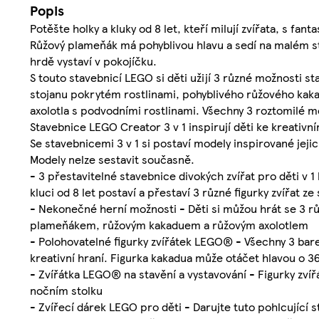
Popis
Potěšte holky a kluky od 8 let, kteří milují zvířata, s fa
Růžový plameňák má pohyblivou hlavu a sedí na malém sto
hrdě vystaví v pokojíčku.
S touto stavebnicí LEGO si děti užijí 3 různé možnosti s
stojanu pokrytém rostlinami, pohyblivého růžového kak
axolotla s podvodními rostlinami. Všechny 3 roztomilé m
Stavebnice LEGO Creator 3 v 1 inspirují děti ke kreativn
Se stavebnicemi 3 v 1 si postaví modely inspirované jej
Modely nelze sestavit současně.
- 3 přestavitelné stavebnice divokých zvířat pro děti v 1
kluci od 8 let postaví a přestaví 3 různé figurky zvířat ze
- Nekonečné herní možnosti - Děti si můžou hrát se 3 r
plameňákem, růžovým kakaduem a růžovým axolotlem
- Polohovatelné figurky zvířátek LEGO® - Všechny 3 barev
kreativní hraní. Figurka kakadua může otáčet hlavou o 
- Zvířátka LEGO® na stavění a vystavování - Figurky zví
nočním stolku
- Zvířecí dárek LEGO pro děti - Darujte tuto pohlcující 