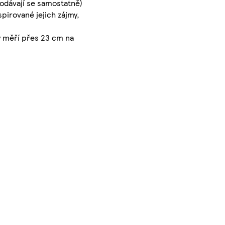
rodávají se samostatně)
spirované jejich zájmy,
ý měří přes 23 cm na