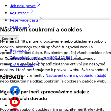
Jak nakupovat
Registrace
Rezervace času
Oblíbené
Nastavení soukromí a cookies
Kontakt
My a našich 18 partnerů používáme nebo ukládáme soubory
cookies, abychom zajistili správné fungování webu a
itesco.cz
zpracovali osobní údaje. Povolením použití všech cookies nám
Zákaznické centrum - 800 222 555
umožníte zobrazovat například také personalizovanou
reklamu. V opačném případě zůstanou aktivní jen nezbytné
Naše obchody
cookies, které potřebujeme k provozu webu. Své rozhodnutí
můžete kdykoliv změnit v
Nastavení ochrany osobních údajů
followUs
nebo kliknutím na odkaz Soukromí a cookies v patičce webu.
My a naši partneři zpracováváme údaje z
následujících důvodů
Povolením souborů cookies nám umožníte měřit efektivitu