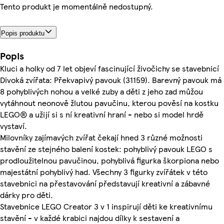
Tento produkt je momentálně nedostupný.
Popis produktu
Popis
Kluci a holky od 7 let objeví fascinující živočichy se stavebnicí
Divoká zvířata: Překvapivý pavouk (31159). Barevný pavouk má
8 pohyblivých nohou a velké zuby a děti z jeho zad můžou
vytáhnout neonově žlutou pavučinu, kterou pověsí na kostku
LEGO® a užijí si s ní kreativní hraní - nebo si model hrdě
vystaví.
Milovníky zajímavých zvířat čekají hned 3 různé možnosti
stavění ze stejného balení kostek: pohyblivý pavouk LEGO s
prodloužitelnou pavučinou, pohyblivá figurka škorpiona nebo
majestátní pohyblivý had. Všechny 3 figurky zvířátek v této
stavebnici na přestavování představují kreativní a zábavné
dárky pro děti.
Stavebnice LEGO Creator 3 v 1 inspirují děti ke kreativnímu
stavění - v každé krabici najdou dílky k sestavení a