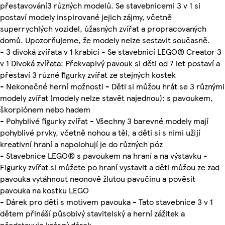
přestavování3 různých modelů. Se stavebnicemi 3 v 1 si
postaví modely inspirované jejich zájmy, včetně
superrychlých vozidel, úžasných zvířat a propracovaných
domů. Upozorňujeme, že modely nelze sestavit současně.
- 3 divoká zvířata v 1 krabici - Se stavebnicí LEGO® Creator 3
v 1 Divoká zvířata: Překvapivý pavouk si děti od 7 let postaví a
přestaví 3 různé figurky zvířat ze stejných kostek
- Nekonečné herní možnosti - Děti si můžou hrát se 3 různými
modely zvířat (modely nelze stavět najednou): s pavoukem,
škorpiónem nebo hadem
- Pohyblivé figurky zvířat - Všechny 3 barevné modely mají
pohyblivé prvky, včetně nohou a těl, a děti si s nimi užijí
kreativní hraní a napolohují je do různých póz
- Stavebnice LEGO® s pavoukem na hraní a na výstavku -
Figurky zvířat si můžete po hraní vystavit a děti můžou ze zad
pavouka vytáhnout neonově žlutou pavučinu a pověsit
pavouka na kostku LEGO
- Dárek pro děti s motivem pavouka - Tato stavebnice 3 v 1
dětem přináší působivý stavitelský a herní zážitek a
představuje krásný dárek