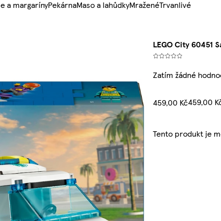
e a margaríny
Pekárna
Maso a lahůdky
Mražené
Trvanlivé
LEGO City 60451 S
Zatím žádné hodno
459,00 K
459,00 Kč
Tento produkt je 