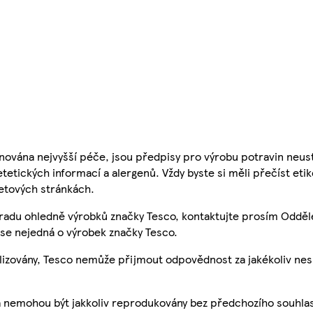
nována nejvyšší péče, jsou předpisy pro výrobu potravin neust
etetických informací a alergenů. Vždy byste si měli přečíst eti
etových stránkách.
 radu ohledně výrobků značky Tesco, kontaktujte prosím Odděl
se nejedná o výrobek značky Tesco.
ualizovány, Tesco nemůže přijmout odpovědnost za jakékoliv ne
a nemohou být jakkoliv reprodukovány bez předchozího souhla