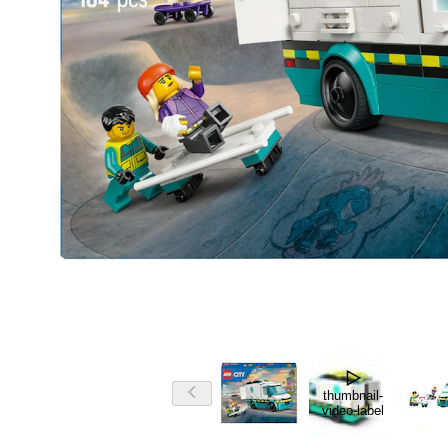
thumbnail-
video-label