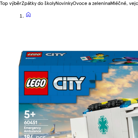
Top výběr
Zpátky do školy
Novinky
Ovoce a zelenina
Mléčné, vejc