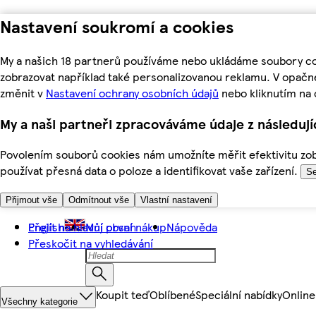
Nastavení soukromí a cookies
My a našich 18 partnerů používáme nebo ukládáme soubory coo
zobrazovat například také personalizovanou reklamu. V opačn
změnit v
Nastavení ochrany osobních údajů
nebo kliknutím na 
My a naši partneři zpracováváme údaje z následuj
Povolením souborů cookies nám umožníte měřit efektivitu zobr
používat přesná data o poloze a identifikovat vaše zařízení.
Se
Přijmout vše
Odmítnout vše
Vlastní nastavení
Přejít na hlavní obsah
English
Můj první nákup
Nápověda
Přeskočit na vyhledávání
Koupit teď
Oblíbené
Speciální nabídky
Online
Všechny kategorie