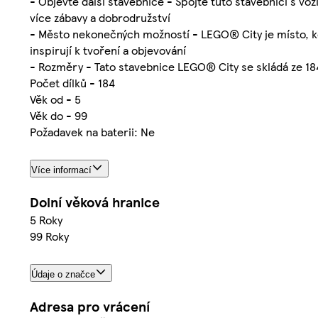
- Objevte další stavebnice - Spojte tuto stavebnici s vo
více zábavy a dobrodružství
- Město nekonečných možností - LEGO® City je místo, kde 
inspirují k tvoření a objevování
- Rozměry - Tato stavebnice LEGO® City se skládá ze 184
Počet dílků - 184
Věk od - 5
Věk do - 99
Požadavek na baterii: Ne
Více informací
Dolní věková hranice
5 Roky
99 Roky
Údaje o značce
Adresa pro vrácení