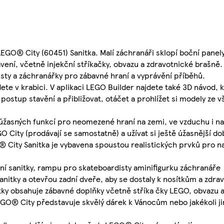
 LEGO® City (60451) Sanitka. Malí záchranáři sklopí boční panel
ení, včetně injekční stříkačky, obvazu a zdravotnické brašně.
sty a záchranářky pro zábavné hraní a vyprávění příběhů.
ete v krabici. V aplikaci LEGO Builder najdete také 3D návod,
 postup stavění a přibližovat, otáčet a prohlížet si modely ze 
 úžasných funkcí pro neomezené hraní na zemi, ve vzduchu i n
O City (prodávají se samostatně) a užívat si ještě úžasnější do
O® City Sanitka je vybavena spoustou realistických prvků pro 
vení sanitky, rampu pro skateboardisty aminifigurku záchranáře
sanitky a otevřou zadní dveře, aby se dostaly k nosítkům a zdr
tky obsahuje zábavné doplňky včetně stříka čky LEGO, obvazu 
GO® City představuje skvělý dárek k Vánocům nebo jakékoli jiné