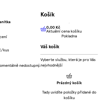
Košík
anitka
0,00 Kč
Aktuální cena košíku
0,00 Kč
Aktuální cena košíku
Pokladna
cení
Váš košík
č/kus
Vyberte službu, která je pro Vás
nejvhodnější
momentálně nedostupný.
Prázdný košík
Tady uvidíte položky přidané do
košíku