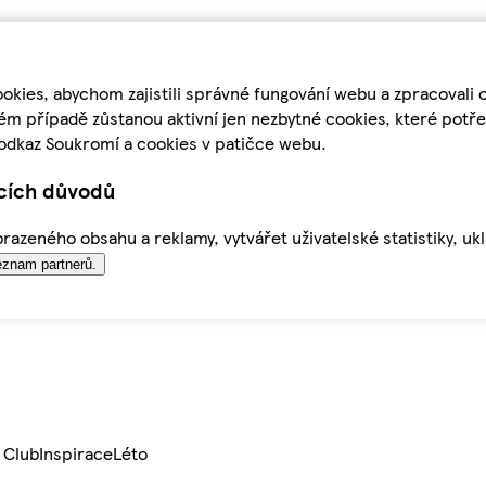
kies, abychom zajistili správné fungování webu a zpracovali 
ém případě zůstanou aktivní jen nezbytné cookies, které pot
odkaz Soukromí a cookies v patičce webu.
ících důvodů
azeného obsahu a reklamy, vytvářet uživatelské statistiky, uk
znam partnerů.
 Club
Inspirace
Léto