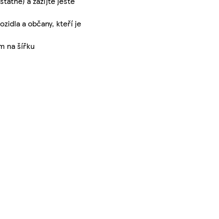
tatně) a zažijte ještě
idla a občany, kteří je
m na šířku