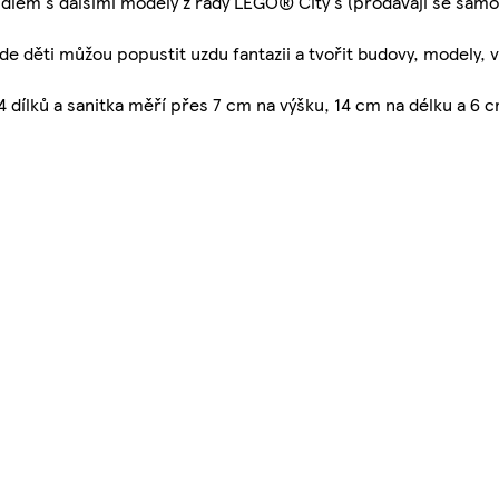
zidlem s dalšími modely z řady LEGO® City s (prodávají se samos
děti můžou popustit uzdu fantazii a tvořit budovy, modely, voz
 dílků a sanitka měří přes 7 cm na výšku, 14 cm na délku a 6 c