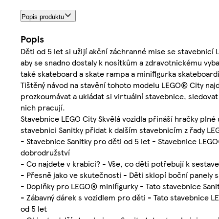
Popis produktu
Popis
Děti od 5 let si užijí akční záchranné mise se stavebnicí
aby se snadno dostaly k nosítkům a zdravotnickému vybav
také skateboard a skate rampa a minifigurka skateboardi
Tištěný návod na stavění tohoto modelu LEGO® City najd
prozkoumávat a ukládat si virtuální stavebnice, sledovat
nich pracují.
Stavebnice LEGO City Skvělá vozidla přináší hračky plné
stavebnici Sanitky přidat k dalším stavebnicím z řady LEG
- Stavebnice Sanitky pro děti od 5 let - Stavebnice LEG
dobrodružství
- Co najdete v krabici? - Vše, co děti potřebují k sesta
- Přesně jako ve skutečnosti - Děti sklopí boční panely 
- Doplňky pro LEGO® minifigurky - Tato stavebnice Sani
- Zábavný dárek s vozidlem pro děti - Tato stavebnice LE
od 5 let