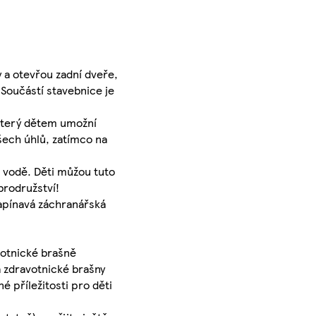
y a otevřou zadní dveře,
 Součástí stavebnice je
 který dětem umožní
všech úhlů, zatímco na
a vodě. Děti můžou tuto
brodružství!
napínavá záchranářská
avotnické brašně
a zdravotnické brašny
 příležitosti pro děti