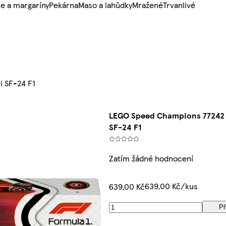
e a margaríny
Pekárna
Maso a lahůdky
Mražené
Trvanlivé
 SF-24 F1
LEGO Speed Champions 77242 Z
SF-24 F1
Zatím žádné hodnocení
639,00 Kč/kus
639,00 Kč
Př