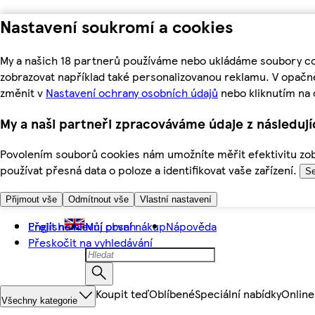
Nastavení soukromí a cookies
My a našich 18 partnerů používáme nebo ukládáme soubory coo
zobrazovat například také personalizovanou reklamu. V opačn
změnit v
Nastavení ochrany osobních údajů
nebo kliknutím na 
My a naši partneři zpracováváme údaje z následuj
Povolením souborů cookies nám umožníte měřit efektivitu zobr
používat přesná data o poloze a identifikovat vaše zařízení.
Se
Přijmout vše
Odmítnout vše
Vlastní nastavení
Přejít na hlavní obsah
English
Můj první nákup
Nápověda
Přeskočit na vyhledávání
Koupit teď
Oblíbené
Speciální nabídky
Online
Všechny kategorie