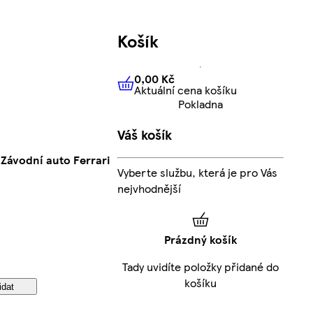
Košík
0,00 Kč
Aktuální cena košíku
0,00 Kč
Aktuální cena košíku
Pokladna
Váš košík
ávodní auto Ferrari
Vyberte službu, která je pro Vás
nejvhodnější
Prázdný košík
Tady uvidíte položky přidané do
košíku
idat