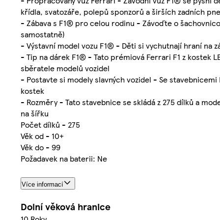
- Propracovaný vůz Ferrari - Závodní vůz F1® se pyšní 
křídla, svatozáře, polepů sponzorů a širších zadních pne
- Zábava s F1® pro celou rodinu - Závoďte o šachovnico
samostatně)
- Výstavní model vozu F1® - Děti si vychutnají hraní na 
- Tip na dárek F1® - Tato prémiová Ferrari F1 z kostek LE
sběratele modelů vozidel
- Postavte si modely slavných vozidel - Se stavebnicemi
kostek
- Rozměry - Tato stavebnice se skládá z 275 dílků a mod
na šířku
Počet dílků - 275
Věk od - 10+
Věk do - 99
Požadavek na baterii: Ne
Více informací
Dolní věková hranice
10 Roky