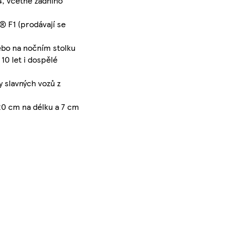
4, včetně zadního
® F1 (prodávají se
nebo na nočním stolku
10 let i dospělé
y slavných vozů z
20 cm na délku a 7 cm