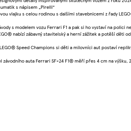
designovými detaily inspirovanými skutečným vozem z roku 202
umatik s nápisem „Pirelli“
vou vlajku s celou rodinou s dalšími stavebnicemi z řady LEGO
závody s modelem vozu Ferrari F1 a pak si ho vystaví na polici 
GO® nabízí zábavný stavitelský a herní zážitek a potěší děti od 
 LEGO® Speed Champions si děti a milovníci aut postaví replik
el závodního auta Ferrari SF-24 F1® měří přes 4 cm na výšku, 