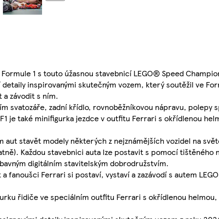
ody Formule 1 s touto úžasnou stavebnicí LEGO® Speed Champio
 detaily inspirovanými skutečným vozem, který soutěžil ve For
t a závodit s ním.
ím svatozáře, zadní křídlo, rovnoběžníkovou nápravu, polepy s
F1 je také minifigurka jezdce v outfitu Ferrari s okřídlenou h
ut stavět modely některých z nejznámějších vozidel na světě
atně). Každou stavebnici auta lze postavit s pomocí tištěného
zábavným digitálním stavitelským dobrodružstvím.
let a fanoušci Ferrari si postaví, vystaví a zazávodí s autem 
gurku řidiče ve speciálním outfitu Ferrari s okřídlenou helmou,