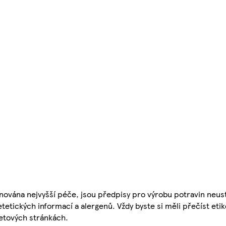
nována nejvyšší péče, jsou předpisy pro výrobu potravin neust
etetických informací a alergenů. Vždy byste si měli přečíst eti
etových stránkách.