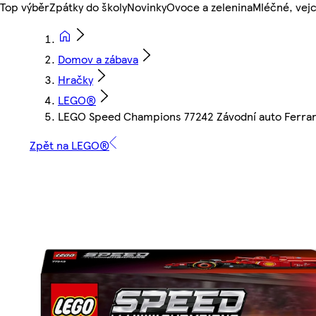
Top výběr
Zpátky do školy
Novinky
Ovoce a zelenina
Mléčné, vejc
Domov a zábava
Hračky
LEGO®
LEGO Speed Champions 77242 Závodní auto Ferrari
Zpět na LEGO®