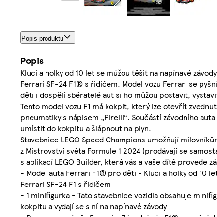
video-label
Popis produktu
Popis
Kluci a holky od 10 let se můžou těšit na napínavé záv
Ferrari SF-24 F1® s řidičem. Model vozu Ferrari se pyšní
děti i dospělí sběratelé aut si ho můžou postavit, vystavi
Tento model vozu F1 má kokpit, který lze otevřít zvednut
pneumatiky s nápisem „Pirelli“. Součástí závodního auta 
umístit do kokpitu a šlápnout na plyn.
Stavebnice LEGO Speed Champions umožňují milovníkům a
z Mistrovství světa Formule 1 2024 (prodávají se samost
s aplikací LEGO Builder, která vás a vaše dítě provede 
- Model auta Ferrari F1® pro děti - Kluci a holky od 10 
Ferrari SF-24 F1 s řidičem
- 1 minifigurka - Tato stavebnice vozidla obsahuje minifi
kokpitu a vydají se s ní na napínavé závody