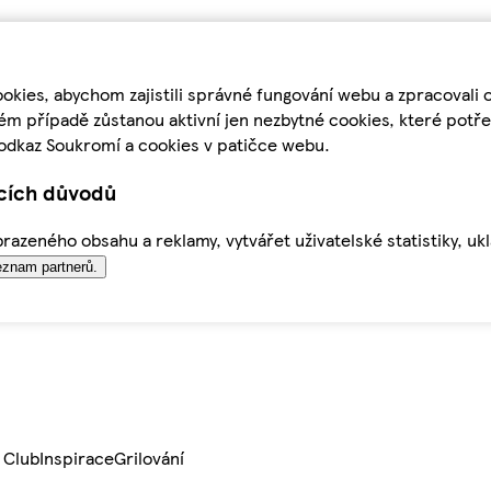
kies, abychom zajistili správné fungování webu a zpracovali 
ém případě zůstanou aktivní jen nezbytné cookies, které pot
odkaz Soukromí a cookies v patičce webu.
ících důvodů
azeného obsahu a reklamy, vytvářet uživatelské statistiky, uk
znam partnerů.
 Club
Inspirace
Grilování